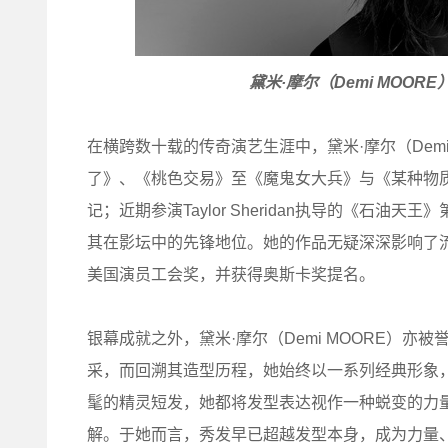
黛米·摩尔（Demi MOORE）
在横跨数十载的传奇演艺生涯中，黛米·摩尔（Dem
了》、《桃色交易》至《魔鬼女大兵》与《某种物
记；近期参演Taylor Sheridan执导的《石
其在影坛中的先锋地位。她的作品无疑深深影响了流
美国演员工会奖，并获得奥斯卡奖提名。
银幕成就之外，黛米·摩尔（Demi MOORE）
采，而回溯其造型历程，她始终以一系列经典形象
髦的精灵短发，她都将发型表达视作一种蜕变的力
解。于她而言，秀发早已超越发型本身，成为力量