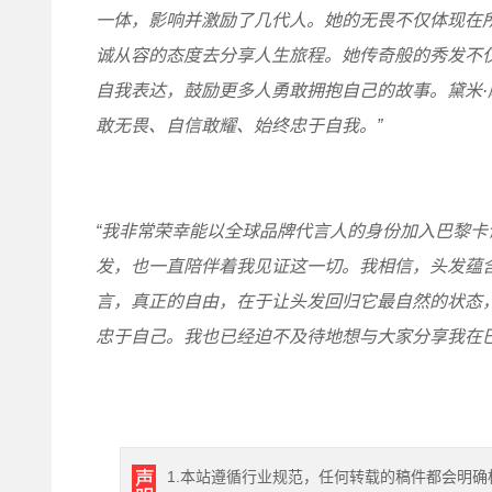
一体，影响并激励了几代人。她的无畏不仅体现在
诚从容的态度去分享人生旅程。她传奇般的秀发不
自我表达，鼓励更多人勇敢拥抱自己的故事。黛米·摩
敢无畏、自信敢耀、始终忠于自我。”
“我非常荣幸能以全球品牌代言人的身份加入巴黎
发，也一直陪伴着我见证这一切。我相信，头发蕴
言，真正的自由，在于让头发回归它最自然的状态
忠于自己。我也已经迫不及待地想与大家分享我在巴
1.本站遵循行业规范，任何转载的稿件都会明确