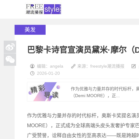
美发
巴黎卡诗官宣演员黛米·摩尔（D
编辑：angela
来源：freestyle潮流播报
2026-01-20
作为优雅与力量并存的时代标杆，
（Demi MOORE），正...
作为优雅与力量并存的时代标杆，奥斯卡奖提名演员
MOORE），正式成为全球高端头皮头发奢护专家
广受赞誉，诠释自由女性的至高表达——既是跨越