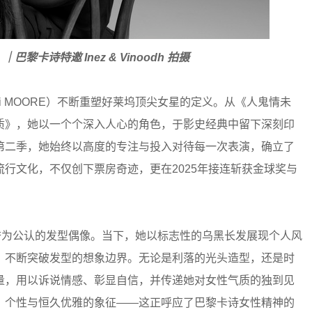
｜巴黎卡诗特邀 Inez & Vinoodh 拍摄
i MOORE）不断重塑好莱坞顶尖女星的定义。从《人鬼情未
质》，她以一个个深入人心的角色，于影史经典中留下深刻印
油天王》第二季，她始终以高度的专注与投入对待每一次表演，确立了
行文化，不仅创下票房奇迹，更在2025年接连斩获金球奖与
亦被誉为公认的发型偶像。当下，她以标志性的乌黑长发展现个人风
，不断突破发型的想象边界。无论是利落的光头造型，还是时
量，用以诉说情感、彰显自信，并传递她对女性气质的独到见
、个性与恒久优雅的象征——这正呼应了巴黎卡诗女性精神的