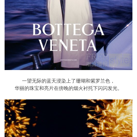
一望无际的蓝天浸染上了珊瑚和紫罗兰色，
华丽的珠宝和亮片在傍晚的烟火衬托下闪闪发光。