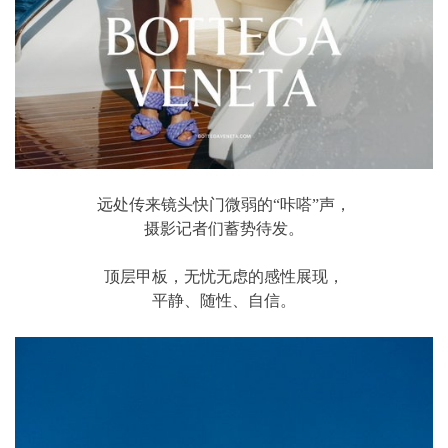
远处传来镜头快门微弱的“咔嗒”声，
摄影记者们蓄势待发。
顶层甲板，无忧无虑的感性展现，
平静、随性、自信。