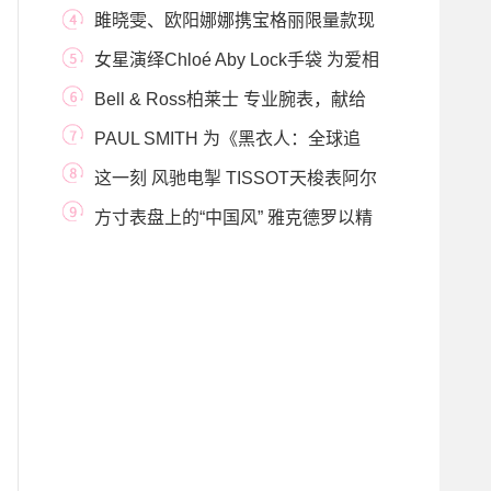
雎晓雯、欧阳娜娜携宝格丽限量款现
身，诠释酷
女星演绎Chloé Aby Lock手袋 为爱相
锁
Bell & Ross柏莱士 专业腕表，献给
专业人士
PAUL SMITH 为《黑衣人：全球追
缉》推出限量特别系
这一刻 风驰电掣 TISSOT天梭表阿尔
派车载系列腕表
方寸表盘上的“中国风” 雅克德罗以精
美时计助