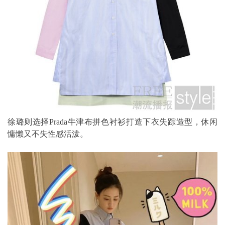
徐璐则选择Prada牛津布拼色衬衫打造下衣失踪造型，休闲
慵懒又不失性感活泼。