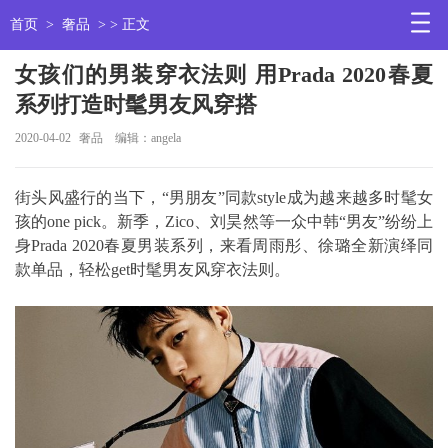
首页
>
奢品
> > 正文
女孩们的男装穿衣法则 用Prada 2020春夏
系列打造时髦男友风穿搭
2020-04-02
奢品
编辑：angela
街头风盛行的当下，“男朋友”同款style成为越来越多时髦女
孩的one pick。新季，Zico、刘昊然等一众中韩“男友”纷纷上
身Prada 2020春夏男装系列，来看周雨彤、徐璐全新演绎同
款单品，轻松get时髦男友风穿衣法则。