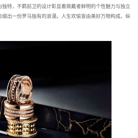
为独特，不羁前卫的设计彰显着佩戴者鲜明的个性魅力与独立
点缀出一份罗马独有的浪漫。人生欢愉皆由美好万物构成，纵