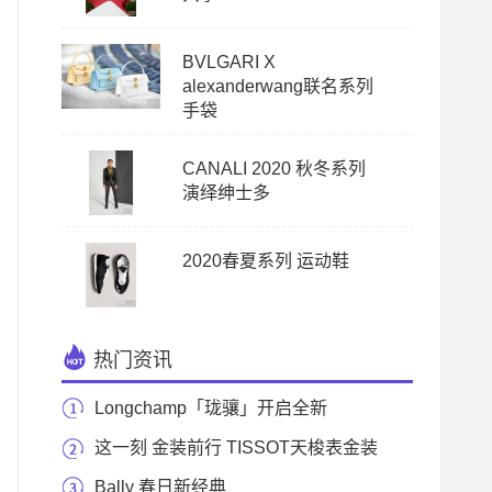
BVLGARI X
alexanderwang联名系列
手袋
CANALI 2020 秋冬系列
演绎绅士多
2020春夏系列 运动鞋
热门资讯
Longchamp「珑骧」开启全新
Monogram Longchamp LGP 系列活
这一刻 金装前行 TISSOT天梭表金装
闪亮登场 伴您
Bally 春日新经典