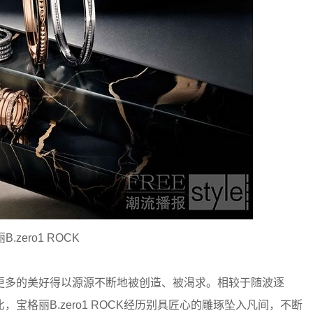
B.zero1 ROCK
更多的美好得以源源不断地被创造、被渴求。相较于随波逐
格丽B.zero1 ROCK经历别具匠心的雕琢坠入凡间，不断