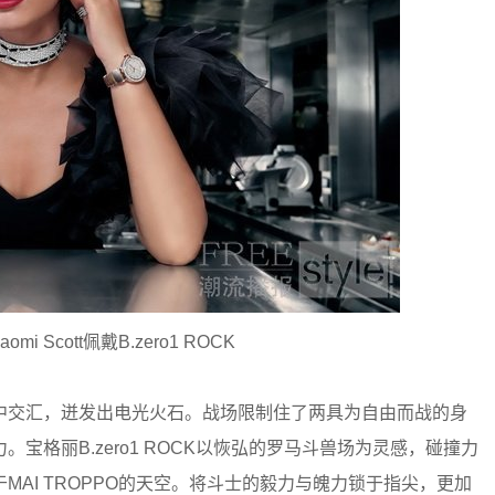
 Scott佩戴B.zero1 ROCK
中交汇，迸发出电光火石。战场限制住了两具为自由而战的身
格丽B.zero1 ROCK以恢弘的罗马斗兽场为灵感，碰撞力
AI TROPPO的天空。将斗士的毅力与魄力锁于指尖，更加