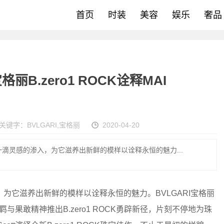
首页
时装
美容
娱乐
奢品
丽B.zero1 ROCK诠释MAI
关键字：
BVLGARI
,
宝格丽
2020-04-20
滴灵感的渗入，为它滋养出新鲜的模样以诠释永恒的魅力...
为它滋养出新鲜的模样以诠释永恒的魅力。BVLGARI宝格丽
羁与果敢精神推出B.zero1 ROCK勇辟新径，片刻不停地为珠