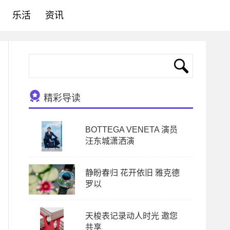
乐活
资讯
精彩导读
BOTTEGA VENETA 演员
汪东城潇洒演
静盼春归 花开依旧 雅克德
罗以
天梭表记录动人时光 邀您
共享