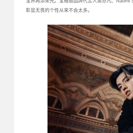
宝界再添荣光。宝格丽品牌代言人吴亦凡、Naomi Sc
彰显无畏的个性从来不会太多。