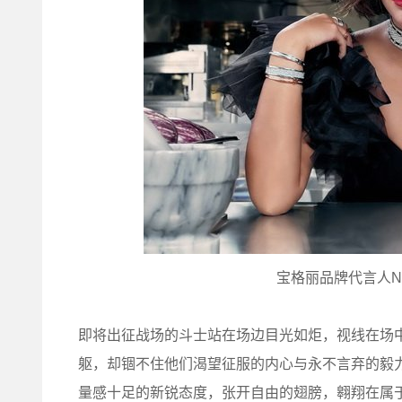
宝格丽品牌代言人Naomi
即将出征战场的斗士站在场边目光如炬，视线在场
躯，却锢不住他们渴望征服的内心与永不言弃的毅力。宝
量感十足的新锐态度，张开自由的翅膀，翱翔在属于M