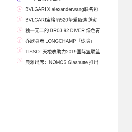
BVLGARI X alexanderwang联名包
袋，于纽约第五大道71
BVLGARI宝格丽520挚爱甄选 蓬勃
之爱，不变初心
独一无二的 BR03-92 DIVER 绿色青
铜版潜水腕表发布
乔欣身着 LONGCHAMP「珑骧」
2019 秋冬系列连衣裙，
TISSOT天梭表助力2019国际篮联篮
球世界杯总决赛
典雅出席：NOMOS Glashütte 推出
Tangente午夜蓝腕表