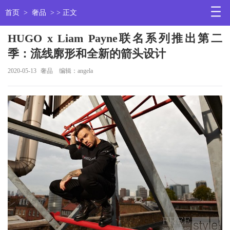
首页
>
奢品
> > 正文
HUGO x Liam Payne联名系列推出第二
季：流线廓形和全新的箭头设计
2020-05-13
奢品
编辑：angela