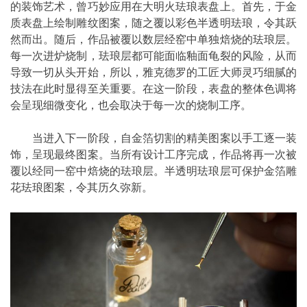
的装饰艺术，曾巧妙应用在大明火珐琅表盘上。首先，于金
质表盘上绘制雕纹图案，随之覆以彩色半透明珐琅，令其跃
然而出。随后，作品被覆以数层经窑中单独焙烧的珐琅层。
每一次进炉烧制，珐琅层都可能面临釉面龟裂的风险，从而
导致一切从头开始，所以，雅克德罗的工匠大师灵巧细腻的
技法在此时显得至关重要。在这一阶段，表盘的整体色调将
会呈现细微变化，也会取决于每一次的烧制工序。
当进入下一阶段，自金箔切割的精美图案以手工逐一装
饰，呈现最终图案。当所有设计工序完成，作品将再一次被
覆以经同一窑中焙烧的珐琅层。半透明珐琅层可保护金箔雕
花珐琅图案，令其历久弥新。