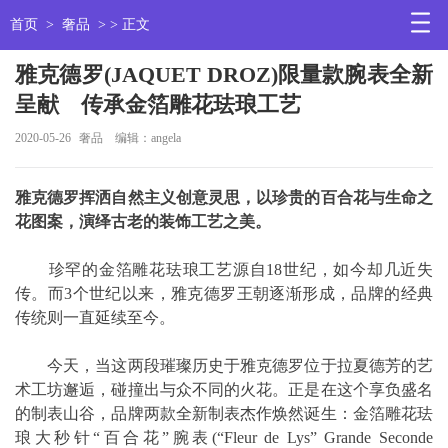
首页
>
奢品
> > 正文
雅克德罗(JAQUET DROZ)限量款腕表全新
呈献 传承金箔雕花珐琅工艺
2020-05-26
奢品
编辑：angela
雅克德罗挥洒自然主义创意灵思，以珍贵的百合花与生命之
花图案，演绎古老的装饰工艺之美。
珍罕的金箔雕花珐琅工艺源自18世纪，如今却几近失
传。而3个世纪以来，雅克德罗王朝逐渐形成，品牌的经典
传统则一直延续至今。
今天，当这两段璀璨历史于雅克德罗位于拉夏德芳的艺
术工坊邂逅，碰撞出与众不同的火花。正是在这个享负盛名
的制表山谷，品牌两款全新制表杰作焕然诞生：金箔雕花珐
琅大秒针“百合花”腕表(“Fleur de Lys” Grande Seconde