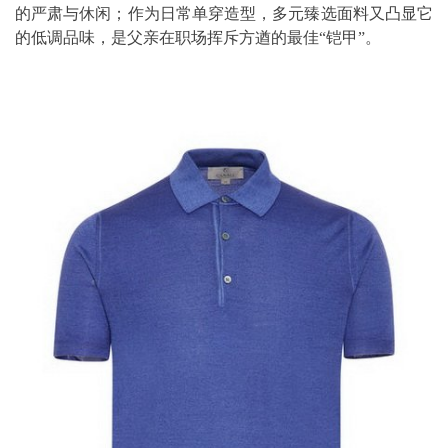
的严肃与休闲；作为日常单穿造型，多元臻选面料又凸显它
的低调品味，是父亲在职场挥斥方遒的最佳“铠甲”。