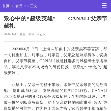
首页
>
奢品
> > 正文
致心中的“超级英雄”—— CANALI父亲节
献礼
2020-06-17
奢品
编辑：angela
2020年6月17日，上海 – 印象中的父亲虽不善言辞，却
一向稳重如山。对事业，对家庭，父亲总是兼顾得体，切换
自如。父亲节将至，CANALI 诚意挑选多元风格绅士穿搭单
品，满足父亲在不同场合的身份切换，致敬心中永远的“超
级英雄”。
职场上，父亲一向精干果敢。印象中父亲最爱的商务搭
配，是那裁剪利落，质感高端的短袖POLO衫。CANALI
2020 春夏系列POLO衫颜色选择多样，半袖的版型设计，打
破一贯的刻板商务造型，给予父亲这样的都市事业“超人”更
多型搭的可能性。作为休闲西装内搭，它巧妙平衡都市精英