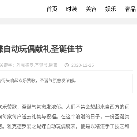
首页
时装
美容
娱乐
奢品
蝶自动玩偶献礼圣诞佳节
关键字：
雅克德罗
,
圣诞节
,
腕表
2020-12-25
街头响起欢乐赞歌，圣诞气氛愈发浓郁。...
乐赞歌，圣诞气氛愈发浓郁。人们不禁会想起来自西方的远
向每家每户送去礼物与祝福。在这个浪漫的日子，一份圣诞氛
感。雅克德罗爱之蝴蝶自动玩偶腕表，便是以精湛手工技艺和