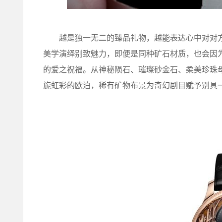
越是独一无二的臻品礼物，越能表达心中对对方
美学演绎别致魅力，即便是同种矿石材质，也会因
的爱之祝福。从神秘陨石、璀璨砂金石、柔美珍珠母
旎虹彩的欧泊，稀有矿物布景为奇幻剧目赋予别具