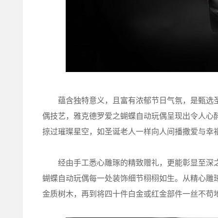
蕴含独特意义，且富有浓郁节日气氛，是甄选圣
偶技艺，雅克德罗爱之蝴蝶自动玩偶呈现出令人心
掠过璀璨星空，如圣诞老人一样向人间播撒爱与幸
经由手工悉心雕琢的精致赠礼，更能彰显至深之
蝴蝶自动玩偶每一处装饰细节栩栩如生。从精心雕琢
金质树木，再到将四十件白金或红金部件一丝不苟