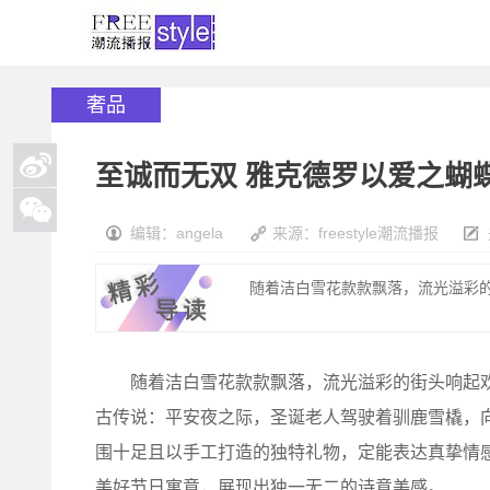
奢品
至诚而无双 雅克德罗以爱之蝴
编辑：angela
来源：freestyle潮流播报
随着洁白雪花款款飘落，流光溢彩的
随着洁白雪花款款飘落，流光溢彩的街头响起欢
古传说：平安夜之际，圣诞老人驾驶着驯鹿雪橇，
围十足且以手工打造的独特礼物，定能表达真挚情
美好节日寓意，展现出独一无二的诗意美感。