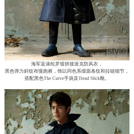
海军蓝涤纶罗缎拼接派克防风衣，
黑色弹力斜纹布慢跑裤，饰以同色系缎面条纹和拉链细节，
搭配黑色The Curve手袋及Tread Slick靴。