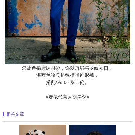
湛蓝色棉府绸衬衫，饰以落肩与罗纹袖口，
湛蓝色骑兵斜纹褶裥锥形裤，
搭配Worker系带靴。
#麦昆代言人刘昊然#
相关文章