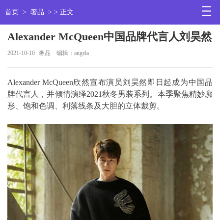
首页
>
奢品
> > 正文
Alexander McQueen中国品牌代言人刘昊然
2021-10-10
奢品
编辑：angela
Alexander McQueen欣然宣布演员刘昊然即日起成为中国品
牌代言人，并倾情演绎2021秋冬男装系列。本季聚焦精妙廓
形、饱和色调、利落线条及大胆的立体裁剪。