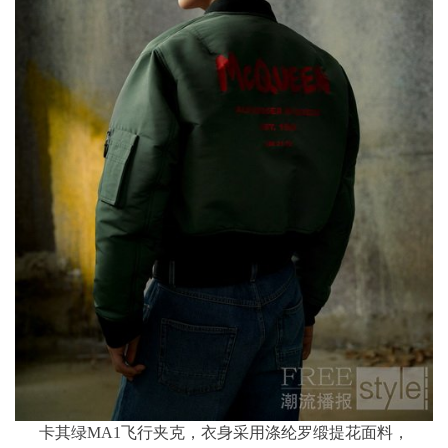
卡其绿MA1飞行夹克，衣身采用涤纶罗缎提花面料，