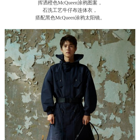
挥洒橙色McQueen涂鸦图案，
石洗工艺牛仔布连体衣，
搭配黑色McQueen涂鸦太阳镜。