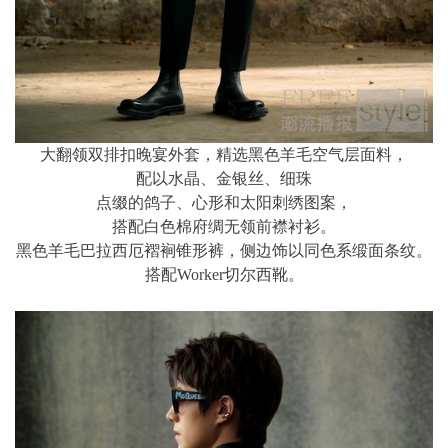
大翻领双排扣晚宴外套，精选黑色羊毛空气层面料，
配以水晶、金银丝、细珠
点缀的鸽子、心形和太阳刺绣图案，
搭配白色棉府绸无领前襟衬衫。
黑色羊毛巴拉西厄褶裥锥形裤，侧边饰以同色系缎面条纹。
搭配Worker切尔西靴。