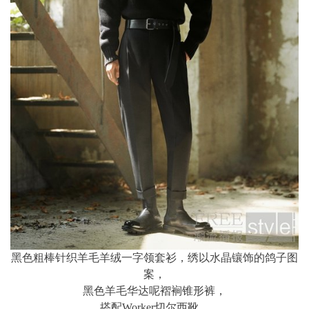
黑色粗棒针织羊毛羊绒一字领套衫，绣以水晶镶饰的鸽子图
案，
黑色羊毛华达呢褶裥锥形裤，
搭配Worker切尔西靴。