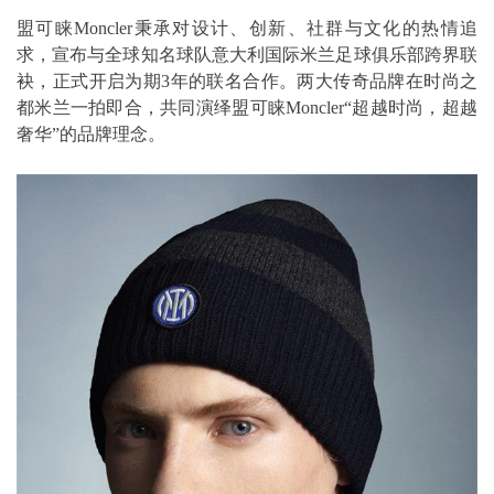
盟可睐Moncler秉承对设计、创新、社群与文化的热情追
求，宣布与全球知名球队意大利国际米兰足球俱乐部跨界联
袂，正式开启为期3年的联名合作。两大传奇品牌在时尚之
都米兰一拍即合，共同演绎盟可睐Moncler“超越时尚，超越
奢华”的品牌理念。