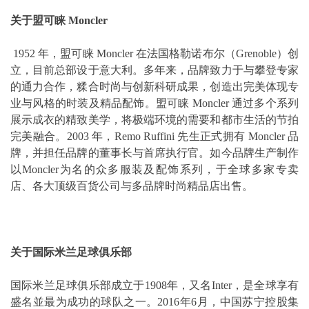
关于盟可睐 Moncler
1952 年，盟可睐 Moncler 在法国格勒诺布尔（Grenoble）创
立，目前总部设于意大利。多年来，品牌致力于与攀登专家
的通力合作，糅合时尚与创新科研成果，创造出完美体现专
业与风格的时装及精品配饰。盟可睐 Moncler 通过多个系列
展示成衣的精致美学，将极端环境的需要和都市生活的节拍
完美融合。2003 年，Remo Ruffini 先生正式拥有 Moncler 品
牌，并担任品牌的董事长与首席执行官。如今品牌生产制作
以Moncler为名的众多服装及配饰系列，于全球多家专卖
店、各大顶级百货公司与多品牌时尚精品店出售。
关于国际米兰足球俱乐部
国际米兰足球俱乐部成立于1908年，又名Inter，是全球享有
盛名並最为成功的球队之一。2016年6月，中国苏宁控股集