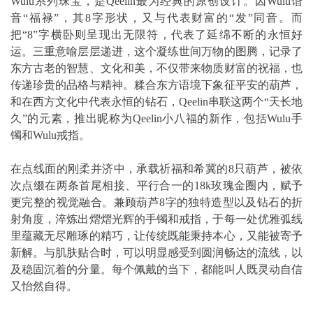
Wulu系列珠宝，是Qeelin最为经典的原创设计。因Wulu谐
音“福禄”，其8字形状，又与代表财富的“发”同音。而
把“8”字横卧则呈现出无限符，代表了延绵不断的永恒好
运。三重意喻层层递进，这个凝练世间万物的图腾，记录了
东方古老的智慧、文化和美，不仅带来物质财富的祝福，也
传递珍贵的品格与精神。糅合东方语境下象征平安的葫芦，
和在西方文化中代表永恒的钻石，Qeelin串联这两个“天长地
久”的元素，推出昵称为Qeelin小八福的新作，包括Wulu手
镯和Wulu戒指。
在点线面的刚柔并济中，承载祈福和希冀的8只葫芦，被依
次点缀在两条首尾相接、平行合一的18k玫瑰金圈内，赋予
更完整的视觉融合。兼顾葫芦8字的独特造型以及钻石的折
射角度，淬炼出熠熠光辉的手镯和戒指，于每一处优雅弧线
里蕴藏无尽雕琢的精巧，让传统既能秉持本心，又能被寄予
新解。与肌肤贴合时，可以明显感受到圆润畅达的流线，以
及稳固沉着的分量。每个佩戴的当下，都能叫人既灵动自信
又怡然自得。