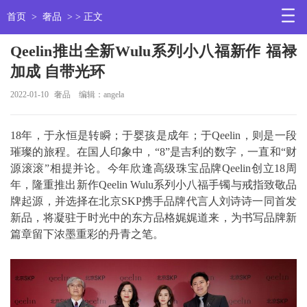
首页
>
奢品
> > 正文
Qeelin推出全新Wulu系列小八福新作 福禄
加成 自带光环
2022-01-10
奢品
编辑：angela
18年，于永恒是转瞬；于婴孩是成年；于Qeelin，则是一段
璀璨的旅程。在国人印象中，“8”是吉利的数字，一直和“财
源滚滚”相提并论。今年欣逢高级珠宝品牌Qeelin创立18周
年，隆重推出新作Qeelin Wulu系列小八福手镯与戒指致敬品
牌起源，并选择在北京SKP携手品牌代言人刘诗诗一同首发
新品，将凝驻于时光中的东方品格娓娓道来，为书写品牌新
篇章留下浓墨重彩的丹青之笔。