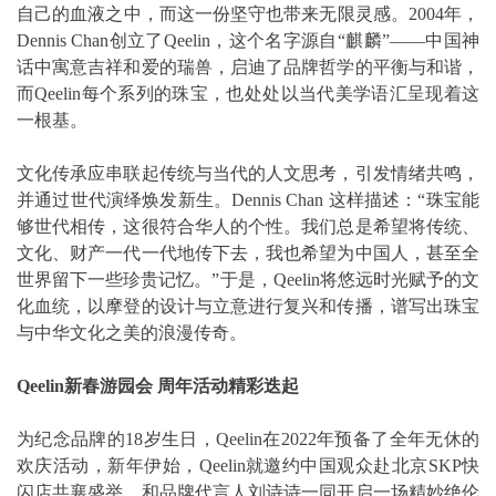
自己的血液之中，而这一份坚守也带来无限灵感。2004年，
Dennis Chan创立了Qeelin，这个名字源自“麒麟”——中国神
话中寓意吉祥和爱的瑞兽，启迪了品牌哲学的平衡与和谐，
而Qeelin每个系列的珠宝，也处处以当代美学语汇呈现着这
一根基。
文化传承应串联起传统与当代的人文思考，引发情绪共鸣，
并通过世代演绎焕发新生。Dennis Chan 这样描述：“珠宝能
够世代相传，这很符合华人的个性。我们总是希望将传统、
文化、财产一代一代地传下去，我也希望为中国人，甚至全
世界留下一些珍贵记忆。”于是，Qeelin将悠远时光赋予的文
化血统，以摩登的设计与立意进行复兴和传播，谱写出珠宝
与中华文化之美的浪漫传奇。
Qeelin新春游园会 周年活动精彩迭起
为纪念品牌的18岁生日，Qeelin在2022年预备了全年无休的
欢庆活动，新年伊始，Qeelin就邀约中国观众赴北京SKP快
闪店共襄盛举，和品牌代言人刘诗诗一同开启一场精妙绝伦