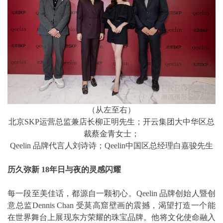
（从左至右）
北京SKP运营总监兼店长柳正明先生；开云集团大中华区总
裁蔡金青女士；
Qeelin 品牌代言人刘诗诗；Qeelin中国区总经理白嘉骏先生
历久弥新 18年日与夜的灵感闪耀
每一段至美佳话，都源自一颗初心。Qeelin 品牌创始人暨创
意总监Dennis Chan 受莫高窟壁画的震撼，渴望打造一个能
在世界舞台上展现东方荣耀的珠宝品牌。他将文化使命融入