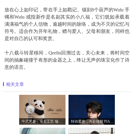
放在心上如印记，带在手上如戳记。镶刻8个葫芦的Wulu 手
镯和Wulu 戒指新作是名副其实的小八福，它们犹如承载着
满满福气的个人信物，逾越时间的脉络，成为不灭的记忆与
符号。适合作为开年礼物，赠与爱人、父母和朋友，同样也
是对自己的认可和奖赏。
十八载斗转星移间，Qeelin回溯过去，关心未来，将时间空
间的抽象碰撞于有形的金器之上，终让无声的珠宝化作了诗
意的语言。
相关文章
中式意趣，瑞士工艺 瑞士天梭表携手国宝
转动爱意，共赴佳期 PIAGET伯爵礼献七夕