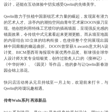
设计，还能在互动体验中切实感受Qeelin的先锋美学。
Qeelin致力于扶植中国新锐艺术力量的崛起，发现富有潜力
的艺术人才。凉亭内的潮拍空间由青年艺术家DOON操刀呈
现。他创想利用特殊工艺喷印的插画墙面，呈现强反光感的
镜面效果，令传统中式元素看起来更潮更酷。而从墙至地面
的内容结合3D立体的结构衔接，也使得整个空间展现出园
林中回廊般的幽远曲折。DOON曾荣获A awards意大利A设
计奖、BICM墨西哥海报双年展优秀作品奖、靳埭强全球华
人设计师大奖专业组银奖，创作过脍炙人口的《搜神记》、
《中华好神》、《园灵》等作品，他的参与让Qeelin新春游
园会锦上添花。
快闪店活动将从元旦持续至一月上旬，欢迎前来打卡，与
Qeelin的玲珑玩趣相遇。
传奇Wulu系列 再添新品