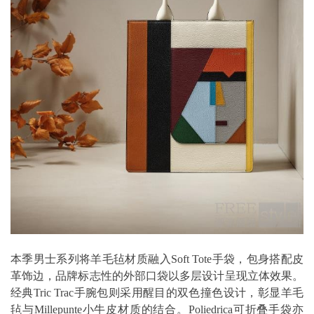
本季男士系列将羊毛毡材质融入Soft Tote手袋，包身搭配皮
革饰边，品牌标志性的外部口袋以多层设计呈现立体效果。
经典Tric Trac手腕包则采用醒目的双色撞色设计，彰显羊毛
毡与Millepunte小牛皮材质的结合。Poliedrica可折叠手袋亦