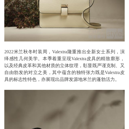
2022米兰秋冬时装周，Valextra隆重推出全新女士系列，演
绎感性几何美学。本季着重呈现Valextra皮具的精致廓形，
以及经典皮革和其他材质的立体纹理，彰显既严谨克制、又
自由勃发的对立之美，其中蕴含的独特张力既是Valextra皮
具的标志性特色，亦展现出品牌发源地米兰的蓬勃活力。