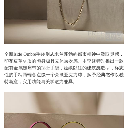
全新Iside Ombre手袋则从米兰蓬勃的都市精神中汲取灵感，
印花皮革材质的包身极具立体层次感。本季还特别推出一款
配有金属链肩带的Iside手袋，延续以往的建筑感造型，标志
性的手柄两端各点缀一个亮漆亚克力球，赋予经典杰作以独
特新意，实用功能与美学魅力兼具。