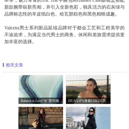
本季，魅力常青的Tric Trac手腕包和Glasses Case眼镜盒搭配
新款腕带崭新亮相，并引入全新色彩，独具活力的石灰绿与
品牌标志性的羊皮纸白色、哈瓦那棕色和黑色相映成趣。
Valextra男士系列新品延续品牌对于都会工艺和工程美学的
不渝追求，为满足当代男士的商务、休闲和差旅需求提供更
加丰富的选择。
相关文章
Balance is Love“珍”爱同频 耀启七夕 TASA
DUA LIPA身着CHLOÉ亮相 2026 SUNNY HILL 音乐节