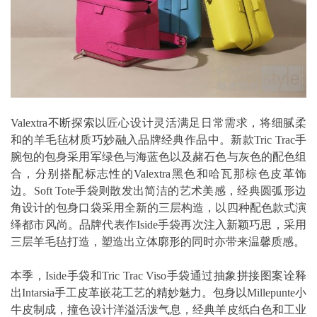
Valextra不断探索以匠心设计灵活满足日常需求，将细腻柔
和的羊毛毡材质巧妙融入品牌经典作品中。新款Tric Trac手
腕包的包身采用军绿色与海蓝色以及赭石色与灰色的配色组
合，分别搭配标志性的Valextra黑色和哈瓦那棕色皮革饰
边。Soft Tote手袋则散发出简洁的艺术美感，经典圆弧形边
角设计的包身口袋采用全新的三层构造，以四种配色款式演
绎都市风尚。品牌代表作Iside手袋再次注入新颖巧思，采用
三层羊毛毡打造，塑造出立体廓形的同时亦带来温馨质感。
本季，Iside手袋和Tric Trac Viso手袋通过抽象拼接图案诠释
出Intarsia手工皮革嵌花工艺的精妙魅力。包身以Millepunte小
牛皮制成，撞色设计洋溢活泼气息，经典羊皮纸白色和工业