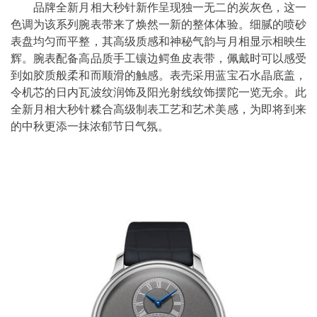
品牌全新月相大秒针新作呈现独一无二的炭灰色，这一
色调为该系列腕表带来了焕然一新的整体体验。细腻的喷砂
表盘均匀而平整，其高级质感和神秘气韵与月相显示相映生
辉。腕表配备高品质手工镶边鳄鱼皮表带，佩戴时可以感受
到如胶质般柔和而顺滑的触感。表壳采用蓝宝石水晶底盖，
令机芯的日内瓦波纹润饰及阳光射线纹饰摆陀一览无余。此
全新月相大秒针糅合高级制表工艺和艺术美感，为即将到来
的中秋更添一抹浓郁节日气氛。