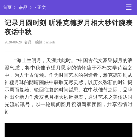
首页
>
奢品
> > 正文
记录月圆时刻 听雅克德罗月相大秒针腕表
夜话中秋
2020-09-28
奢品
编辑：angela
“海上生明月，天涯共此时。”中国古代文豪采撷月的浪
漫气质，将中秋佳节望月思乡的情怀蕴于不朽文学诗篇之
中，为人千古传颂。作为时间艺术的创造者，雅克德罗则从
神秘月球的阴晴圆缺中获取无尽灵感，以历久弥新的时计揭
示周而复始、轮回往复的时间哲思。在中秋佳节之际，品牌
推出全新力作炭灰色月相大秒针腕表，通过艺术之美传达时
光流转讯号，以一轮腕间圆月祝颂阖家团圆，共享温情时
刻。