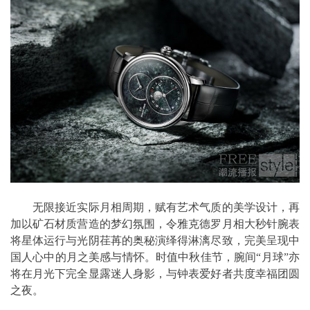
无限接近实际月相周期，赋有艺术气质的美学设计，再
加以矿石材质营造的梦幻氛围，令雅克德罗月相大秒针腕表
将星体运行与光阴荏苒的奥秘演绎得淋漓尽致，完美呈现中
国人心中的月之美感与情怀。时值中秋佳节，腕间“月球”亦
将在月光下完全显露迷人身影，与钟表爱好者共度幸福团圆
之夜。