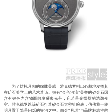
为了烘托月相的朦胧美感，雅克德罗别出心裁地发挥其
在矿石美学上的艺术造诣。拥有“金色河流”美誉的砂金石因
含有银色内含物而散发璀璨光芒，宛若星光熠熠的浩瀚夜
空。雅克德罗以该矿石打造砂金石大秒针腕表，仿佛将一轮
明月置于繁星闪烁的银河之中。白金“月球”与品牌标志性的