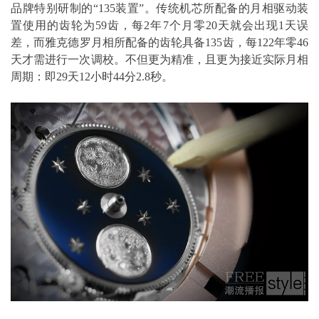
品牌特别研制的“135装置”。传统机芯所配备的月相驱动装
置使用的齿轮为59齿，每2年7个月零20天就会出现1天误
差，而雅克德罗月相所配备的齿轮具备135齿，每122年零46
天才需进行一次调校。不但更为精准，且更为接近实际月相
周期：即29天12小时44分2.8秒。