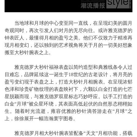
当地球和月球的中心变至同一直线，在呈现幻美的圆月
奇观同时，再次引发人们对月的无尽向往。或许雅克德罗的
钟表匠人，最懂得月相的盈亏之美。他们不仅致力于精准再
现月相变幻，还以独到的艺术视角将关于月的一切美好想象
搬至大秒针腕表之上。
雅克德罗大秒针福禄表盘以简约造型和典雅线条令人过
目难忘，品牌延续这一诞生于18世纪的古老设计，将月亮的
盈亏变幻现于表盘之上，打造大秒针月相腕表。在呈现浓郁
色泽和珍贵矿物纹理的表盘映衬下，六颗以白金打造的七芒
星脱颖而现，与雅克德罗双星标志巧妙呼应。以手工打造的
白金“月球”被众星环绕，其表面高低起伏的自然形态栩栩如
生。随着时光流逝，雍容优雅的秒针滴答游走在“月球”之
上，徐徐展开一幅浩瀚寰宇图卷。
雅克德罗月相大秒针腕表皆配备“天文”月相功能，搭载