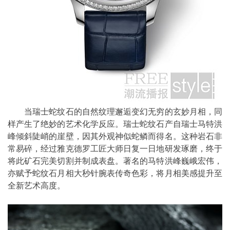
当瑞士蛇纹石的自然纹理邂逅变幻无穷的玄妙月相，同
样产生了绝妙的艺术化学反应。瑞士蛇纹石产自瑞士马特洪
峰倾斜陡峭的崖壁，因其外观神似蛇鳞而得名。这种岩石非
常易碎，经过雅克德罗工匠大师日复一日地研发琢磨，终于
将此矿石完美切割并制成表盘。著名的马特洪峰巍峨宏伟，
亦赋予蛇纹石月相大秒针腕表传奇色彩，将月相美感提升至
全新艺术高度。