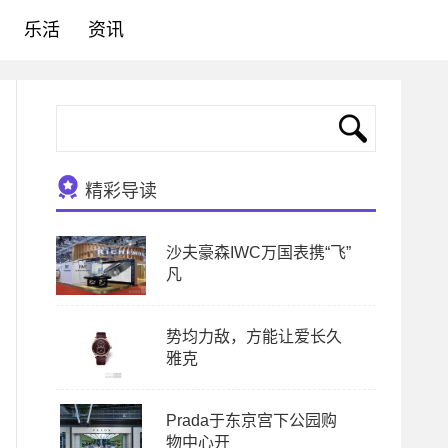
乐活
资讯
精彩导读
沙夫豪森IWC万国表携“飞”
凡
势均力敌，方能让爱长久
雅克
Prada于东京宫下公园购
物中心开