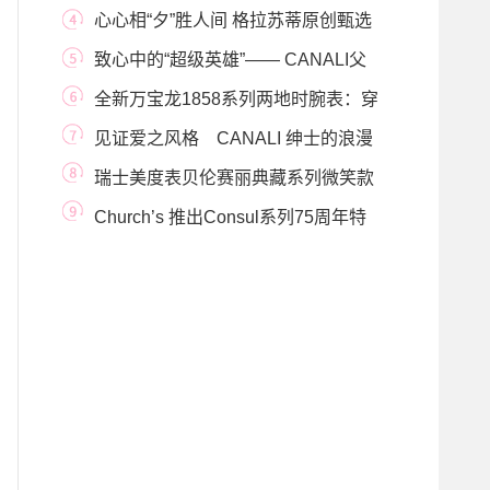
国限量款：致敬
心心相“夕”胜人间 格拉苏蒂原创甄选
七夕时计
致心中的“超级英雄”—— CANALI父
亲节献礼
全新万宝龙1858系列两地时腕表：穿
梭时区，自有
见证爱之风格 CANALI 绅士的浪漫
时刻
瑞士美度表贝伦赛丽典藏系列微笑款
月相情侣对
Church’s 推出Consul系列75周年特
别款鞋履