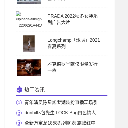
PRADA 2022秋冬女装系
列广告大片
Longchamp「珑骧」2021
春夏系列
雅克德罗呈献仅限量发行
一枚
热门资讯
青年演员陈星旭奢潮装扮直播现场引
粉丝倾心
dunhill×包先生 LOCK Bag白色情人
节限量款
全新万宝龙1858系列腕表 霜峰红中