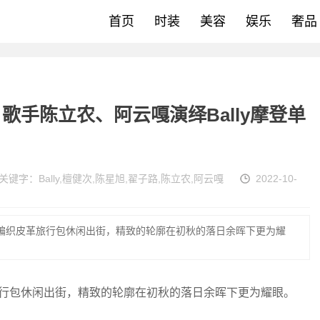
首页
时装
美容
娱乐
奢品
手陈立农、阿云嘎演绎Bally摩登单
关键字：
Bally
,
檀健次
,
陈星旭
,
翟子路
,
陈立农
,
阿云嘎
2022-10-
男士黑色编织皮革旅行包休闲出街，精致的轮廓在初秋的落日余晖下更为耀
皮革旅行包休闲出街，精致的轮廓在初秋的落日余晖下更为耀眼。