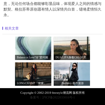
意，无论任何场合都能够彰显品味，体现爱人之间的情感与
默契。格拉苏蒂原创愿有情人以深情共白首，缱绻柔情恒久
永。
相关文章
Balance is Love“珍”爱同频 耀启七夕 TASA
DUA LIPA身着CHLOÉ亮相 2026 SUNNY HILL 音乐节
LONGCHAMP「珑骧」全新LE CADENCE 系列 奏响法
Burberry 都市漫游
Copyright © 2002-2019 freestyle潮流网 版权所有
备案号：沪ICP备2022033016号-1