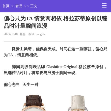
首页
>
奢品
> > 正文
偏心只为TA 情意两相依 格拉苏蒂原创以臻
品时计呈腕间浪漫
2023-02-10
奢品
编辑：angela
良缘由夙缔，佳偶自天成。时间在这一刻停驻，偏心只
为TA，情意两相依。
德国高级制表品牌 Glashütte Original 格拉苏蒂原创，
甄选精品时计，将挚爱与浪漫于腕间呈现。
偏心恋曲 天生一对