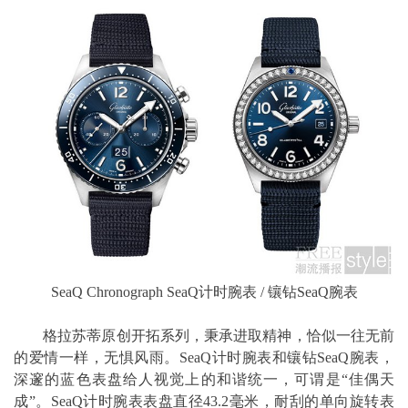
SeaQ Chronograph SeaQ计时腕表 / 镶钻SeaQ腕表
格拉苏蒂原创开拓系列，秉承进取精神，恰似一往无前
的爱情一样，无惧风雨。SeaQ计时腕表和镶钻SeaQ腕表，
深邃的蓝色表盘给人视觉上的和谐统一，可谓是“佳偶天
成”。SeaQ计时腕表表盘直径43.2毫米，耐刮的单向旋转表