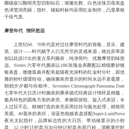
圈镶嵌52颗明亮型切割钻石，璀璨生辉。白色珍珠贝母表盘
色泽莹润亮丽，指针、镶贴时标均采用红金制作，凸显果敢
干练气质。
摩登年代 情怀悠远
上世纪60、70年代是对过往摩登时代的致敬，音乐、建
筑、设计——时代赋予人们无穷尽的灵感来源，格拉苏蒂原
创以此设计出的复古系列腕表，纯净简约、优雅摩登韵味悠
远。Sixties 六零年代腕表以18K玫瑰金表圈配以精细磨砂镀
银表盘，微微弧曲并配有超级夜光涂料的红金时分针，跟优
雅的秒针缓缓转动，确保腕表所显示的时间永远不差毫厘，
朝朝夕夕都与你相伴。Seventies Chronograph Panorama Date
七零年代大日历计时腕表则秉承德式经典设计情怀及精髓，
极具特色的圆角方形的表壳、单侧双按钮、旋入式表冠，令
人过目不忘。精钢打造的表壳采用拉丝与抛光处理，精致而
美观。40毫米的表径，深蓝色电镀表盘搭配Super-LumiNova
夜光太妃指针，品牌标志性的大日历、带动储显示的小秒
盘、12 小时计时盘与30分钟计时盘布局巧妙，清晰掌控时