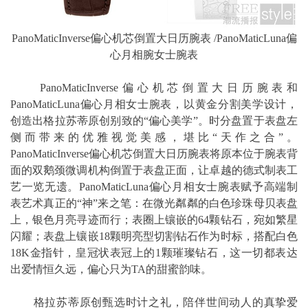
PanoMaticInverse偏心机芯倒置大日历腕表 /PanoMaticLuna偏
心月相腕女士腕表
PanoMaticInverse偏心机芯倒置大日历腕表和
PanoMaticLuna偏心月相女士腕表，以黄金分割美学设计，
创造出格拉苏蒂原创别致的“偏心美学”。时分盘置于表盘左
侧而带来的优雅视觉美感，堪比“天作之合”。
PanoMaticInverse偏心机芯倒置大日历腕表将原本位于腕表背
面的双鹅颈微调机构倒置于表盘正面，让卓越的德式制表工
艺一览无遗。PanoMaticLuna偏心月相女士腕表赋予高端制
表艺术真正的“神”来之笔：在微光粼粼的白色珍珠母贝表盘
上，银色月亮寻迹而行；表圈上镶嵌的64颗钻石，宛如繁星
闪耀；表盘上镶嵌18颗明亮型切割钻石作为时标，搭配白色
18K金指针，皇冠状表冠上的1颗璀璨钻石，这一切都表达
出爱情恒久远，偏心只为TA的甜蜜韵味。
格拉苏蒂原创甄选时计之礼，陪伴世间动人的真挚爱