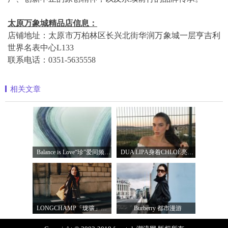
太原万象城精品店信息：
店铺地址：太原市万柏林区长兴北街华润万象城一层亨吉利
世界名表中心L133
联系电话：0351-5635558
相关文章
Balance is Love“珍”爱同频 耀启七夕 TASA
DUA LIPA身着CHLOÉ亮相 2026 SUNNY HILL 音乐节
LONGCHAMP「珑骧」全新LE CADENCE 系列 奏响法
Burberry 都市漫游