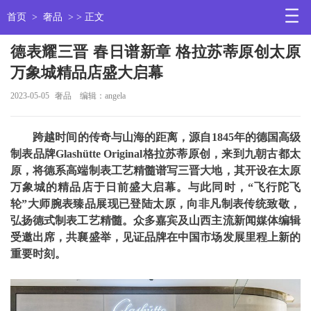
首页
>
奢品
> > 正文
德表耀三晋 春日谱新章 格拉苏蒂原创太原
万象城精品店盛大启幕
2023-05-05
奢品
编辑：angela
跨越时间的传奇与山海的距离，源自1845年的德国高级
制表品牌Glashütte Original格拉苏蒂原创，来到九朝古都太
原，将德系高端制表工艺精髓谱写三晋大地，其开设在太原
万象城的精品店于日前盛大启幕。与此同时，“飞行陀飞
轮”大师腕表臻品展现已登陆太原，向非凡制表传统致敬，
弘扬德式制表工艺精髓。众多嘉宾及山西主流新闻媒体编辑
受邀出席，共襄盛举，见证品牌在中国市场发展里程上新的
重要时刻。