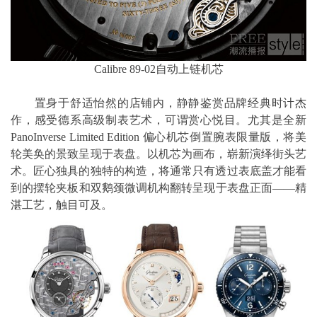
Calibre 89-02自动上链机芯
置身于舒适怡然的店铺内，静静鉴赏品牌经典时计杰
作，感受德系高级制表艺术，可谓赏心悦目。尤其是全新
PanoInverse Limited Edition 偏心机芯倒置腕表限量版，将美
轮美奂的景致呈现于表盘。以机芯为画布，崭新演绎街头艺
术。匠心独具的独特的构造，将通常只有透过表底盖才能看
到的摆轮夹板和双鹅颈微调机构翻转呈现于表盘正面——精
湛工艺，触目可及。