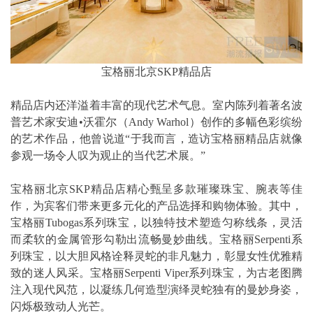
宝格丽北京SKP精品店
精品店内还洋溢着丰富的现代艺术气息。室内陈列着著名波
普艺术家安迪•沃霍尔（Andy Warhol）创作的多幅色彩缤纷
的艺术作品，他曾说道“于我而言，造访宝格丽精品店就像
参观一场令人叹为观止的当代艺术展。”
宝格丽北京SKP精品店精心甄呈多款璀璨珠宝、腕表等佳
作，为宾客们带来更多元化的产品选择和购物体验。其中，
宝格丽Tubogas系列珠宝，以独特技术塑造匀称线条，灵活
而柔软的金属管形勾勒出流畅曼妙曲线。宝格丽Serpenti系
列珠宝，以大胆风格诠释灵蛇的非凡魅力，彰显女性优雅精
致的迷人风采。宝格丽Serpenti Viper系列珠宝，为古老图腾
注入现代风范，以凝练几何造型演绎灵蛇独有的曼妙身姿，
闪烁极致动人光芒。