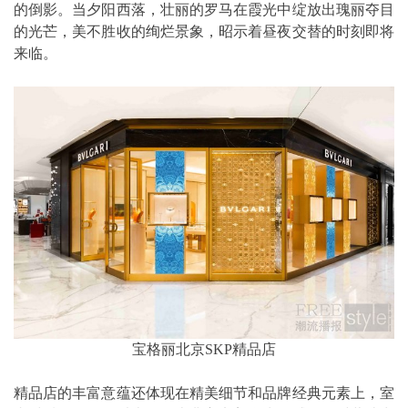
的倒影。当夕阳西落，壮丽的罗马在霞光中绽放出瑰丽夺目
的光芒，美不胜收的绚烂景象，昭示着昼夜交替的时刻即将
来临。
宝格丽北京SKP精品店
精品店的丰富意蕴还体现在精美细节和品牌经典元素上，室