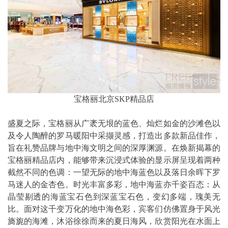
宝格丽北京SKP精品店
盛夏之际，宝格丽从广袤无垠的蓝色、灿烂如金的沙滩色以
及令人陶醉的罗马暖阳中采撷灵感，打造出多款新品佳作，
旨在礼赞品牌与地中海文明之间的深厚渊源。在焕新揭幕的
宝格丽精品店内，能够带来沉浸式体验的显示屏呈现着两种
截然不同的色调：一望无际的地中海蓝色以及落日余晖下罗
马迷人的金杏色。时光丰富多彩，地中海蓝亦千姿百态：从
晶莹剔透的海蓝宝石色到深蓝宝石色，变幻多端，瑰美无
比。面对这千变万化的地中海色彩，宾客们仿佛置身于风光
旖旎的海滩，沐浴徐徐而来的夏日海风，欣赏阳光在水面上