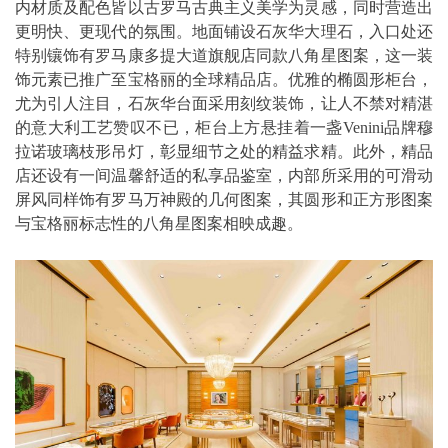
内材质及配色皆以古罗马古典主义美学为灵感，同时营造出
更明快、更现代的氛围。地面铺设石灰华大理石，入口处还
特别镶饰有罗马康多提大道旗舰店同款八角星图案，这一装
饰元素已推广至宝格丽的全球精品店。优雅的椭圆形柜台，
尤为引人注目，石灰华台面采用刻纹装饰，让人不禁对精湛
的意大利工艺赞叹不已，柜台上方悬挂着一盏Venini品牌穆
拉诺玻璃枝形吊灯，彰显细节之处的精益求精。此外，精品
店还设有一间温馨舒适的私享品鉴室，内部所采用的可滑动
屏风同样饰有罗马万神殿的几何图案，其圆形和正方形图案
与宝格丽标志性的八角星图案相映成趣。