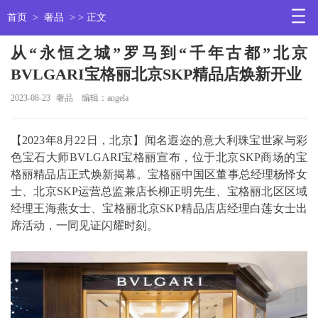
首页
>
奢品
> > 正文
从“永恒之城”罗马到“千年古都”北京
BVLGARI宝格丽北京SKP精品店焕新开业
2023-08-23
奢品
编辑：angela
【2023年8月22日，北京】闻名遐迩的意大利珠宝世家与彩
色宝石大师BVLGARI宝格丽宣布，位于北京SKP商场的宝
格丽精品店正式焕新揭幕。宝格丽中国区董事总经理杨怿女
士、北京SKP运营总监兼店长柳正明先生、宝格丽北区区域
经理王海燕女士、宝格丽北京SKP精品店店经理白莲女士出
席活动，一同见证闪耀时刻。