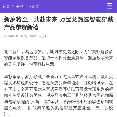
首页
>
奢品
> > 正文
新岁将至，共赴未来 万宝龙甄选智能穿戴
产品恭贺新禧
2024-01-31
奢品
编辑：angela
龙年新启，鸿运添岁。于此时序更迭之际，万宝龙甄选多款
智能穿戴设备产品，邀您一同揭幕全新篇章，邂逅数字未来
的美好期许，悦享科技生活。
华彩乐章，岁月珍藏。全新万宝龙入耳式降噪耳机，融汇尖
端技术与经典设计，旨在为您的新年增添一抹独特风采。在
外形上，全新万宝龙入耳式降噪耳机以万宝龙大班系列的标
志性美学设计为灵感，呼应品牌书写工具的经典深黑色饰面
与笔帽顶端的“六角白星”标识，结合轻便小巧的黑色铝制镀
层充电盒， 以低调优雅的风格彰显万宝龙独一无二的设
计。