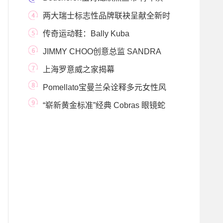
员、歌手肖战成为
两大瑞士标志性品牌联袂呈献全新时
计作品 巧妙
传奇运动鞋：Bally Kuba
JIMMY CHOO创意总监 SANDRA
CHOI与MUGLER创意总监CASEY
上海罗意威之家揭幕
Pomellato宝曼兰朵诠释多元女性风
格 演绎绮彩女性
“崭新黄金标准”经典 Cobras 眼镜蛇
系列运动鞋延