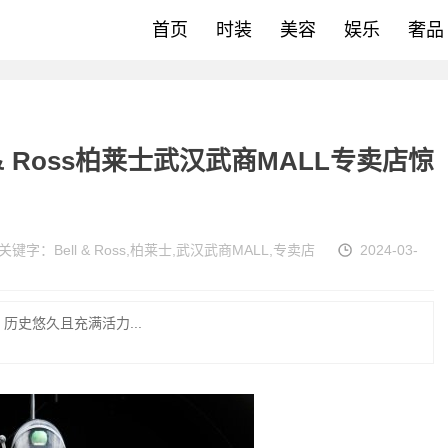
首页
时装
美容
娱乐
奢品
& Ross柏莱士武汉武商MALL专卖店惊
关键字：
Bell & Ross
,
柏莱士
,
武汉武商MALL
,
专卖店
2024-03-
史悠久且充满活力...