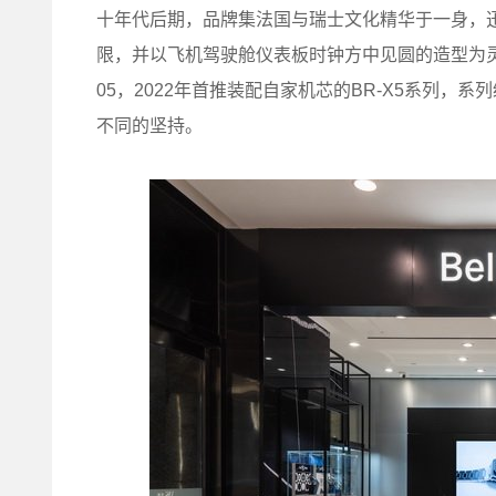
十年代后期，品牌集法国与瑞士文化精华于一身，
限，并以飞机驾驶舱仪表板时钟方中见圆的造型为灵感
05，2022年首推装配自家机芯的BR-X5系列
不同的坚持。