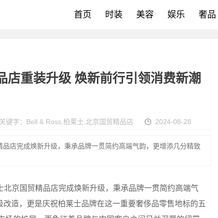
首页
时装
美容
娱乐
奢品
国贸精品店重装升级 焕新前行引领消费新潮
关键字：
Bell & Ross
,
柏莱士
,
北京国贸精品店
2024-08-28
北京国贸精品店完成焕新升级，秉承品牌一贯简约高端气韵，更增添几分精致
ss柏莱士北京国贸精品店完成焕新升级，秉承品牌一贯简约高端气
级改造，更是庆祝柏莱士品牌在这一重要奢侈品零售地标的五