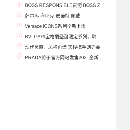
格丽甄呈腕间佳
BOSS RESPONSIBLE责纫 BOSS Z
世代大使朱正廷演绎广告大
萨尔玛·海耶克·皮诺特 佩戴
Alexander McQueen眼镜现
Versace ICONS系列全新上市
BVLGARI宝格丽圣诞限定系列，聆
听你的星语心愿
现代灵感，风格再造 天梭携手刘亦菲
发布全新杜
PRADA将于官方网站发售2021全新
Timecapsule3月限定系