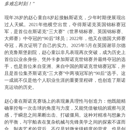
多难忘时刻！”
现年28岁的赵心童自8岁起接触斯诺克，少年时期便展现出
过人天赋。2021年他横空出世，夺得斯诺克英国锦标赛冠
军，是首位在斯诺克“三大赛”（世界锦标赛、英国锦标赛、
大师赛）中夺冠的“90后”球员；2022年，他又在德国大师赛
夺冠，再次证明了自己的实力。2025年5月在英国谢菲尔德
的克鲁斯堡剧院，赵心童以非凡表现再次突破，成为历史上
首位以业余身份、凭外卡参加斯诺克世锦赛并最终夺冠的选
手，也是首位来自亚洲、来自中国的斯诺克世锦赛冠军，并
且是首位集齐斯诺克“三大赛”中两项冠军的“90后”选手。这
一成就不仅是他个人职业生涯的重要里程碑，也创造了斯诺
克运动的历史。
赵心童在斯诺克赛场上的表现兼具理性与创造力：他既能精
确掌控每一次击球的角度与力度，又能凭借敏锐的观察与灵
感，于瞬息之间果断出击、打破僵局。这种对精准与想象力
的平衡，与宇舶表在复杂机械与先锋美学之间的探索不谋而
合。制表艺术的背后，不仅是对微米级精度的苛求，也是创