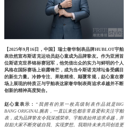
【
2025
年
9
月
16
日，中国】瑞士奢华制表品牌
HUBLOT
宇舶
表欣然宣布斯诺克运动员赵心童成为品牌挚友。作为亚洲首
位斯诺克世界锦标赛冠军，他凭借出众的实力与鲜明的个人
风格在国际赛场上崭露锋芒，成为当今斯诺克球坛备受瞩目
的新生力量。
冷静专注、果敢精准、颠覆常规，
赵心童在赛
场上展现的特质正与宇舶表这家奢华制表商追求卓越并不断
创新的精神高度契合。
赵心童表示：
“我拥有的第一枚高级制表作品就是
BIG
BANG ORIGINAL
腕表，一直以来也都非常喜爱和关注宇舶
表，成为品牌挚友令我深感荣幸。宇舶表始终追求卓越，并
鼓励大家不断突破自我、实现梦想。我期待未来共同创造更