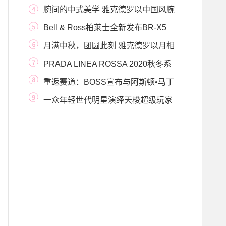
店序启新章
腕间的中式美学 雅克德罗以中国风腕
表祝颂端午
Bell & Ross柏莱士全新发布BR-X5
GREEN LUM
月满中秋，团圆此刻 雅克德罗以月相
大秒针致敬
PRADA LINEA ROSSA 2020秋冬系
列广告大片
重返赛道：BOSS宣布与阿斯顿•马丁
高知特F1车队
一众年轻世代明星演绎天梭超级玩家
系列腕表 打