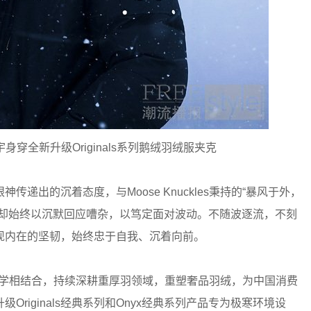
陈飞宇身穿全新升级Originals系列鹅绒羽绒服夹克
递出的沉着态度，与Moose Knuckles秉持的“暴风于外，
他却始终以沉默回应嘈杂，以笃定面对波动。不随波逐流，不刻
现内在的坚韧，始终忠于自我、沉着向前。
与性能美学相结合，持续深耕重厚羽领域，重塑奢品羽绒，为中国消费
riginals经典系列和Onyx经典系列产品专为极寒环境设