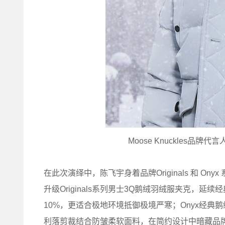
Moose Knuckles品
在此次演绎中，陈飞宇身着品牌Originals 和 
升级Originals系列男士3Q鹅绒羽绒服夹克，延
10%，更适合极地环境抵御极境严寒；Onyx经
利落剪裁结合防皱柔软面料，在简约设计中暗藏品