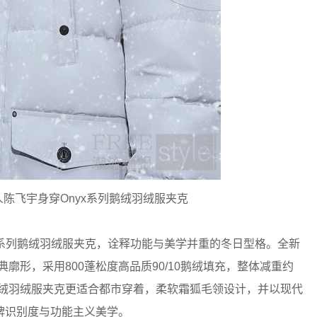
牌代言人陈飞宇身穿Onyx系列鹅绒羽绒服夹克
Onyx 系列鹅绒羽绒服夹克，诠释功能与美学并重的冬日型格。全新
续经典廓形，采用800蓬松度高品质90/10鹅绒填充，整体减重约
典鹅绒羽绒服夹克更适合都市穿着，柔软霜狐毛领设计，并以现代
牌识别度与功能主义美学。