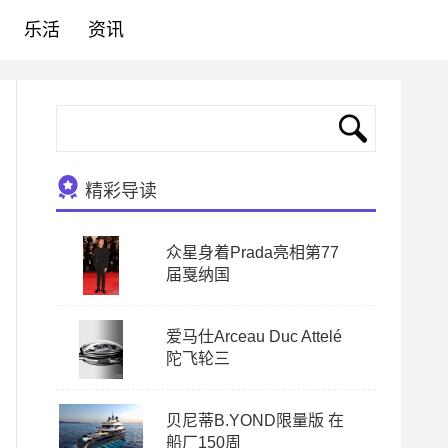
乐活
资讯
精彩导读
众星身着Prada亮相第77
届戛纳国
爱马仕Arceau Duc Attelé
陀飞轮三
贝尼蒂B.YOND限量版 在
船厂150周