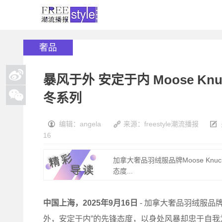
奢品
暴风于外 安定于内 Moose Kn
冬系列
编辑：angela
来源：freestyle潮流播报
16
加拿大奢品羽绒服品牌Moose Kn
态度...
中国上海，
2025
年
9
月
16
日
- 加拿大奢品羽绒服品牌M
外，安定于内”的先锋态度，以身处风暴却忠于自