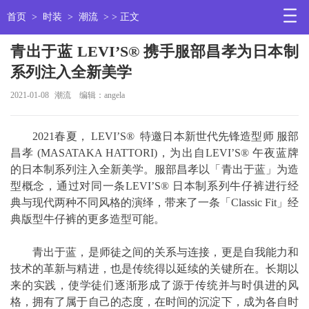
首页
>
时装
>
潮流
> > 正文
青出于蓝 LEVI’S® 携手服部昌孝为日本制
系列注入全新美学
2021-01-08
潮流
编辑：angela
2021春夏， LEVI’S® 特邀日本新世代先锋造型师 服部
昌孝 (MASATAKA HATTORI)，为出自LEVI’S® 午夜蓝牌
的日本制系列注入全新美学。服部昌孝以「青出于蓝」为造
型概念，通过对同一条LEVI’S® 日本制系列牛仔裤进行经
典与现代两种不同风格的演绎，带来了一条「Classic Fit」经
典版型牛仔裤的更多造型可能。
青出于蓝，是师徒之间的关系与连接，更是自我能力和
技术的革新与精进，也是传统得以延续的关键所在。长期以
来的实践，使学徒们逐渐形成了源于传统并与时俱进的风
格，拥有了属于自己的态度，在时间的沉淀下，成为各自时