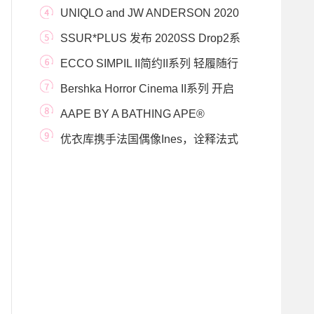
发布
UNIQLO and JW ANDERSON 2020
春夏合作系列将于3月27日上
SSUR*PLUS 发布 2020SS Drop2系
列单品
ECCO SIMPIL II简约II系列 轻履随行
醉享时光
Bershka Horror Cinema II系列 开启
万圣节神秘奇遇记
AAPE BY A BATHING APE®
DIMENSION鞋款系列 秋冬配色火热
优衣库携手法国偶像Ines，诠释法式
时髦美学，尽