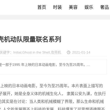
首页
时装
美容
娱乐
奢品
Shell 攻壳机动队限量联名系列
关键字：
Initial
,
Ghost in the Shell
,
攻壳机
2021-01-14
壳机动队》是一部于1995 年上映的日本动画电影，至今为至25周年。...
于1995 年上映的日本动画电影，至今为至25周年。本片表面上描写的
素子展开，她是全身义体的机械生化人， 隶属公安九课，在执行
的其实是在讨论：当人类和机械模糊了界限，那么生命和机械
么？人文的发展跟不上科技的发展，科技爆发了可思想道德跟不