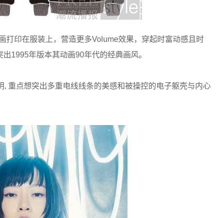
绘动画打印在服装上，营造更多Volume效果，穿起时富动感且时
出1995年版本其动画90年代的经典画风。
》,色彩鲜明, 重点想突出多重电线线条的美感和被操控的电子躯壳与内心