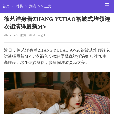
首页
>
时装
>
潮流
> > 正文
徐艺洋身着ZHANG YUHAO褶皱式堆领连
衣裙演绎最新MV
2021-01-22
潮流
编辑：angela
近日，徐艺洋身着ZHANG YUHAO AW20褶皱式堆领连衣
裙演绎最新MV，浅褐色长裙轻柔飘逸衬托温婉典雅气质。
高腰设计尽显曼妙身姿，步履间洋溢灵动之美。