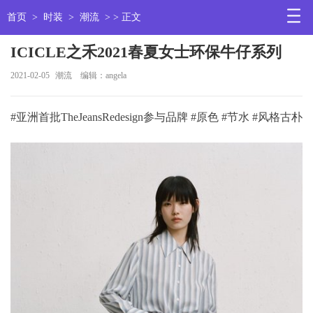
首页
>
时装
>
潮流
> > 正文
ICICLE之禾2021春夏女士环保牛仔系列
2021-02-05
潮流
编辑：angela
#亚洲首批TheJeansRedesign参与品牌 #原色 #节水 #风格古朴