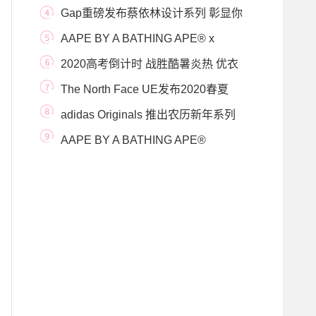
来更多品牌惊喜
Gap重磅发布蔡依林设计系列 彰显你
的挑Tee态度
AAPE BY A BATHING APE® x
EASTPAK 联乘系列首度登场
2020高考倒计时 战胜酷暑炎热 优衣
库清爽高功能
The North Face UE发布2020春夏
DENALI Reimagined胶囊系列
adidas Originals 推出农历新年系列
AAPE BY A BATHING APE®
DIMENSION鞋款系列 秋冬配色火热