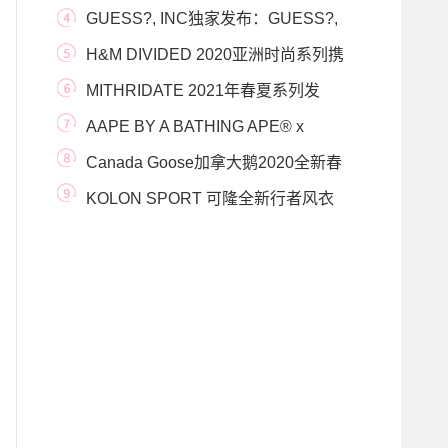
及
GUESS?, INC独家发布：GUESS?,
INC.再度携手全球音乐巨
H&M DIVIDED 2020亚洲时尚系列携
手兔八哥探索街头
MITHRIDATE 2021年春夏系列发
布： ANTHROPOCENE人类世
AAPE BY A BATHING APE® x
EASTPAK 联乘系列首度登场
Canada Goose加拿大鹅2020全新春
季款式 灵动呈现
KOLON SPORT 可隆全新行者风衣
系列，尽享轻绎新生