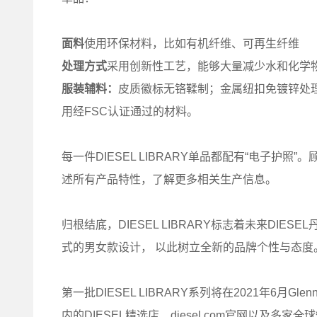
面料
使用环保材料，比如有机纤维、可再生纤维
处理方式
采用创新性工艺，能够大量减少水和化学
服装辅料：
皮质徽标无铬鞣制；金属纽扣免镀锌处
用经FSC认证通过的材料。
每一件DIESEL LIBRARY单品都配有“电子
述所有产品特性，了解更多相关生产信息。
归根结底，DIESEL LIBRARY标志着未来DI
式的男女款设计， 以此树立全新的品牌个性与态度
第一批DIESEL LIBRARY系列将在2021年6月Gl
内的DIESEL精选店、diesel.com官网以及多