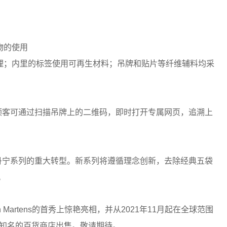
物的使用
理；内里的标签使用可再生材料；吊牌和贴片等纤维辅料均采
护照”。顾客可通过扫描吊牌上的二维码，即时打开专属网页，追溯上
ESEL丹宁系列的重大转型。新系列将遵循理念创新，去除经典五袋
。
enn Martens的首秀上惊艳亮相，并从2021年11月起在全球范围
家全球知名的百货商店出售。敬请期待。