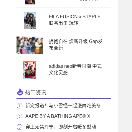
FILA FUSION x STAPLE
联名出击 玩转
拥抱自在 焕新升级 Gap发
布全新
adidas neo新春国潮 中式
文化灵感
热门资讯
新宠报道！与小雪怪一起漫舞唯美冬
日 6IXTY8IGH
AAPE BY A BATHING APE® X
DRAGON BALL SUPER联乘系列 成人
穿上无禁丹宁，即刻开启暖冬型动