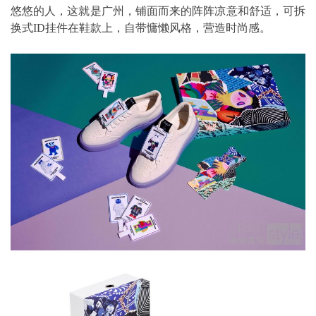
悠悠的人，这就是广州，铺面而来的阵阵凉意和舒适，可拆
换式ID挂件在鞋款上，自带慵懒风格，营造时尚感。