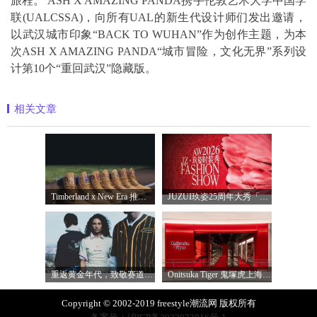
旅程。 ASH X AMAZING PANDA携手伦敦艺术大学中国学
联(UALCSSA)，向所有UAL的新生代设计师们发出邀请，
以武汉城市印象“BACK TO WUHAN”作为创作主题，为本
次ASH X AMAZING PANDA“城市冒险，文化无界”系列设
计第10个“重回武汉”隐藏版。
相关文章
Timberland x New Era 推出全新联名系列，以经
JUZUI玖姿25周年大秀「循光新生」 光起二
重返黄金年代，致敬赛道传奇 PUMA携手M
Onitsuka Tiger 鬼塚虎上海环贸 iapm 概念店盛
Copyright © 2002-2019 freestyle潮流网 版权所有