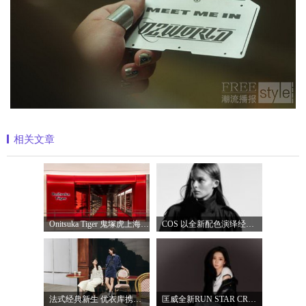
相关文章
Onitsuka Tiger 鬼塚虎上海环贸 iapm 概念店盛
COS 以全新配色演绎经典漏斗领风衣
法式经典新生 优衣库携手COMPTOIR DES COTO
匡威全新RUN STAR CRUSH「小鲨鱼厚底鞋」飒