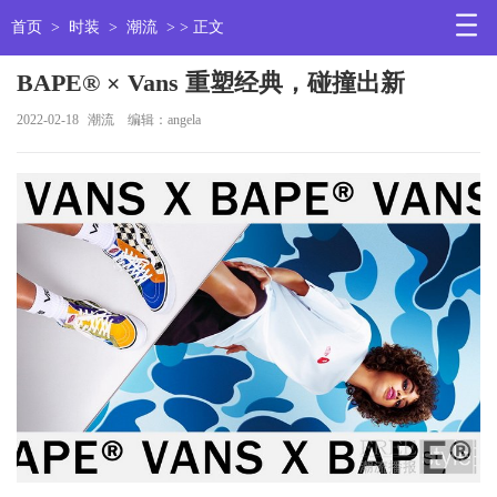
首页
>
时装
>
潮流
> > 正文
BAPE® × Vans 重塑经典，碰撞出新
2022-02-18
潮流
编辑：angela