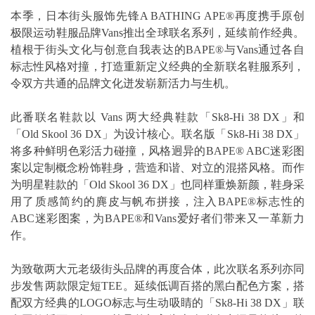
本季，日本街头服饰先锋A BATHING APE®再度携手原创
极限运动鞋服品牌Vans推出全球联名系列，延续前作经典。
植根于街头文化与创意自我表达的BAPE®与Vans通过各自
标志性风格对撞，打造重新定义经典的全新联名鞋服系列，
令双方共通的品牌文化迸发崭新活力与生机。
此番联名鞋款以 Vans 两大经典鞋款「Sk8-Hi 38 DX」和
「Old Skool 36 DX」为设计核心。联名版「Sk8-Hi 38 DX」
将多种鲜明色彩活力碰撞，风格迥异的BAPE® ABC迷彩图
案以定制概念粉饰鞋身，营造和谐、对立的混搭风格。而作
为明星鞋款的「Old Skool 36 DX」也同样重焕新颜，鞋身采
用了质感简约的麂皮与帆布拼接，注入BAPE®标志性的
ABC迷彩图案，为BAPE®和Vans爱好者们带来又一革新力
作。
为致敬两大元老级街头品牌的再度合体，此次联名系列亦同
步发售两款限定短TEE。延续低调百搭的黑白配色方案，搭
配双方经典的LOGO标志与生动吸睛的「Sk8-Hi 38 DX」联