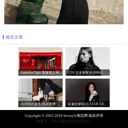
相关文章
Onitsuka Tiger 鬼塚虎上海环贸 iapm 概念店盛
COS 以全新配色演绎经典漏斗领风衣
法式经典新生 优衣库携手COMPTOIR DES COTO
匡威全新RUN STAR CRUSH「小鲨鱼厚底鞋」飒
Copyright © 2002-2019 freestyle潮流网 版权所有
备案号：沪ICP备2022033016号-1