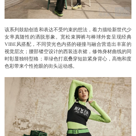
该系列鼓励创造和表达不受约束的想法，着力描绘新世代少
女率真随性的洒脱形象。宽松束脚裤与棒球外套呈现经典
VIBE风搭配，不同荧光色内搭的碰撞与融合营造出丰富的
视觉层次；腰部镂空设计的西装连衣裙，修饰身材曲线的同
时彰显独特型格；草绿色打底叠穿短款紧身背心，高饱和度
色彩带来个性抢眼的街头运动感。