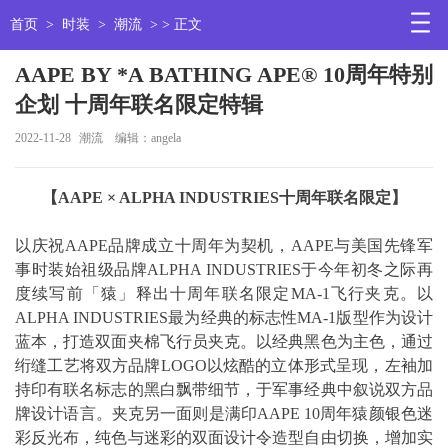
首页
>
时装
>
潮流
> > 正文
AAPE BY *A BATHING APE® 10周年特别
企划 十周年联名限定特辑
2022-11-28
潮流
编辑：angela
【
AAPE × ALPHA INDUSTRIES
十周年联名限定】
以庆祝AAPE品牌成立十周年为契机，AAPE与美国先锋军
事时装始祖级品牌ALPHA INDUSTRIES于今年初冬之际再
度续写前「猿」释出十周年联名限定MA-1飞行夹克。以
ALPHA INDUSTRIES最为经典的标志性MA-1版型作为设计
蓝本，打造双面夹棉飞行员夹克。以经典黑色为主色，通过
绗缝工艺将双方品牌LOGO以炫酷的立体形式呈现，左袖加
持印有联名标志的黑白飘带细节，于军事经典中叙说双方品
牌设计语言。夹克另一面则是满印AAPE 10周年猿颜银色迷
彩反光布，纯色与迷彩的双面设计令造型自由切换，增加实