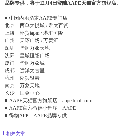
品牌专供，
将于
12
月
4
日登陆
AAPE
天猫官方旗舰店。
■ 中国内地指定AAPE专门店
北京：西单大悦城 / 君太百货
上海：环贸iapm / 港汇恒隆
广州：天环广场 / 万菱汇
深圳：华润万象天地
沈阳：皇城恒隆广场
厦门：华润万象城
成都：远洋太古里
杭州：湖滨银泰
南京：万象天地
长沙：国金中心
■ AAPE天猫官方旗舰店：aape.tmall.com
■ AAPE官方微信小程序：AAPE
■ 得物APP：AAPE品牌专供
相关文章