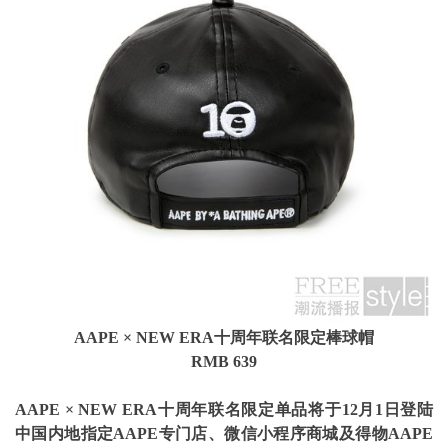
AAPE
× NEW ERA
十周年
联名
限定
棒球帽
RMB 639
AAPE
× NEW ERA
十周年
联名限定单品将于
12
月
1
日登陆
中国内地指定
AAPE
专门店、微信小程序商城
及得物
AAPE