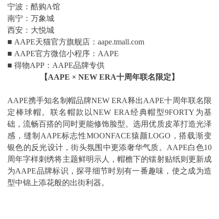
宁波：酷购A馆
南宁：万象城
西安：大悦城
■ AAPE天猫官方旗舰店：aape.tmall.com
■ AAPE官方微信小程序：AAPE
■ 得物APP：AAPE品牌专供
【
AAPE × NEW ERA
十周年联名限定】
AAPE携手知名制帽品牌NEW ERA释出AAPE十周年联名限
定棒球帽。联名帽款以NEW ERA经典帽型9FORTY为基
础，流畅百搭的同时更能修饰脸型。选用优质皮革打造光泽
感，缝制AAPE标志性MOONFACE猿颜LOGO，搭载渐变
银色的反光设计，街头氛围中更添奢华气质。AAPE白色10
周年字样刺绣将主题鲜明示人，帽檐下的镭射贴纸则更新成
为AAPE品牌标识，探寻细节时别有一番趣味，使之成为造
型中锦上添花般的出街利器。