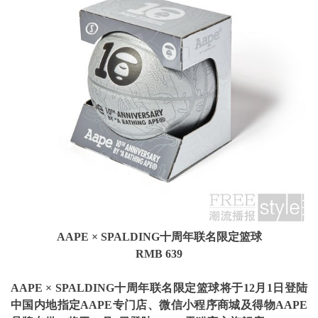
AAPE
× SPALDING
十周年联名限定
篮球
RMB 639
AAPE
× SPALDING
十周年联名限定
篮球
将于
12
月
1
日登陆
中国内地指定
AAPE
专门店、微信小程序商城
及得物
AAPE