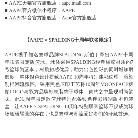
■ AAPE天猫官方旗舰店：aape.tmall.com
■ AAPE官方微信小程序：AAPE
■ AAPE抖音官方旗舰店：Aape官方旗舰店
【
AAPE ×
SPALDING
十周年联名限定】
AAPE携手知名篮球品牌SPALDING斯伯丁释出AAPE十周
年联名限定版篮球。球体采用SPALDING经典橡胶材质的7
号篮球为蓝本，材质触感优异，助力出色控球的同时增加耐
磨度。整体银色设计搭载AAPE 10周年特别迷彩纹理，渲染
别样潮流氛围。采用黑色压印工艺将10周年MOONFACE猿
颜LOGO与双方品牌标志装饰于球体，简约之中呈现时尚韵
味。此次周年限定款篮球特别配备银色迷彩特别版本包装
盒，让AAPE × SPALDING 10周年特别联乘篮球不仅成为球
场靓丽耀眼的存在，也是篮球与潮流爱好者们的珍藏首选。