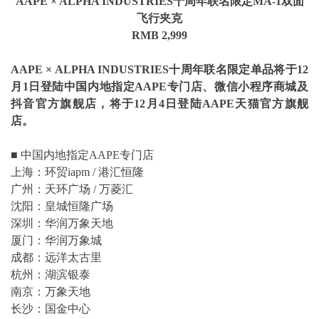
AAPE
× ALPHA INDUSTRIES
十周年
联名
限定
MA-1
双面
飞行夹克
RMB 2,999
AAPE
× ALPHA INDUSTRIES
十周年
联名限定单品将于
12
月
1
日登陆中国内地指定
AAPE
专门店、微信小程序商城
及
抖音官方旗舰店，
将于
12
月
4
日登陆
AAPE
天猫官方旗舰
店。
■ 中国内地指定AAPE专门店
上海：环贸iapm / 港汇恒隆
广州：天环广场 / 万菱汇
沈阳：皇城恒隆广场
深圳：华润万象天地
厦门：华润万象城
成都：远洋太古里
杭州：湖滨银泰
南京：万象天地
长沙：国金中心