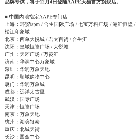
品牌专供，
将于
12
月
4
日登陆
AAPE
天猫官方旗舰店。
■ 中国内地指定AAPE专门店
上海：环贸iapm / 合生国际广场 / 七宝万科广场 / 港汇恒隆 /
松江印象城
北京：西单大悦城 / 君太百货 / 合生汇
沈阳：皇城恒隆广场 / 大悦城
广州：天环广场 / 万菱汇
济南：华润中心万象城
深圳：华润万象天地
昆明：顺城购物中心
厦门：华润万象城
成都：远洋太古里
武汉：国际广场
天津：恒隆广场
南京：万象天地
杭州：湖滨银泰
重庆：北城天街
长沙：国金中心