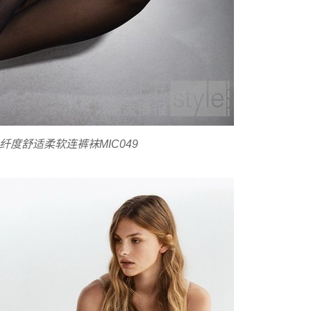
 30纤度舒适柔软连裤袜MIC049