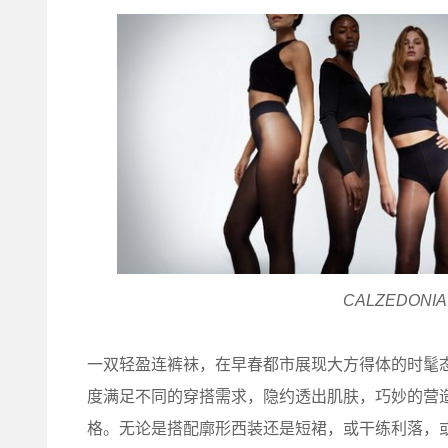
CALZEDONIA
一双轻盈连裤袜，在早春都市展现大方得体的时髦态
度满足不同的穿搭需求，隐约透出肌肤，巧妙的营
格。无论是搭配廓形西装还是短裙，或干练利落，或