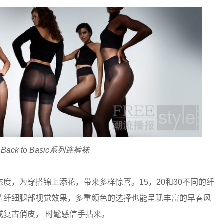
 Back to Basic系列连裤袜
度，为穿搭锦上添花，带来多样惊喜。15，20和30不同的纤
造纤细腿部视觉效果，多重颜色的选择也能呈现丰富的早春风
复古俏皮， 时髦感信手拈来。