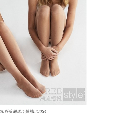
A 20纤度薄透连裤袜LIC034