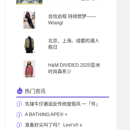
自信启程 持续燃梦——
Wrangl
北京、上海、成都的潮人
假日
H&M DIVIDED 2020亚洲
时尚森系少
热门资讯
先锋牛仔邂逅反传统度假风 一「件」
重制助力可
A BATHING APE® ×
NEIGHBORHOOD®
准备好尖叫了吗？ Levi's® x