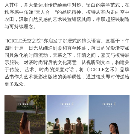
入其中，并大量运用传统绘画中对称、留白的美学范式，在
秩序感中传递“天人合一”的品牌精神。模特从室内走向空中
农田，汲取自然灵感的艺术装置错落其间，串联起服装制造
与可持续理念。
“ICICLE天空之院”亦启发了沉浸式的镜头语言。直播于下午
四时开启，日光从绚烂到柔和直至终幕，落日的光影渐变如
同具象化的时间流动，天幕之下，阡陌之间，嘉宾与模特展
示服装、对谈时尚背后的文化寓意，从视听到文本，构建关
于传统、艺术、时尚的深度对话，将《ICICLE之禾》品牌
丛书作为艺术摄影出版物的美学调性，通过镜头即时传递给
更多观众。