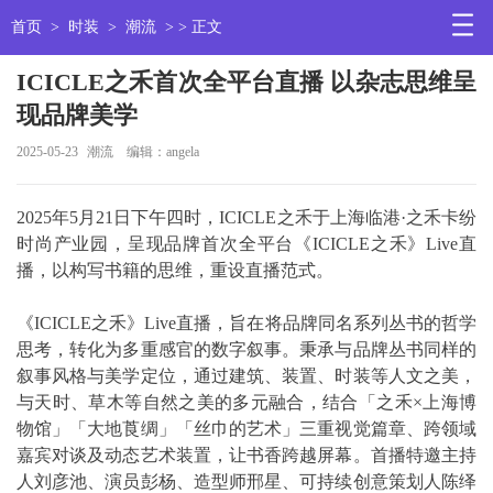
首页
>
时装
>
潮流
> > 正文
ICICLE之禾首次全平台直播 以杂志思维呈
现品牌美学
2025-05-23
潮流
编辑：angela
2025年5月21日下午四时，ICICLE之禾于上海临港·之禾卡纷
时尚产业园，呈现品牌首次全平台《ICICLE之禾》Live直
播，以构写书籍的思维，重设直播范式。
《ICICLE之禾》Live直播，旨在将品牌同名系列丛书的哲学
思考，转化为多重感官的数字叙事。秉承与品牌丛书同样的
叙事风格与美学定位，通过建筑、装置、时装等人文之美，
与天时、草木等自然之美的多元融合，结合「之禾×上海博
物馆」「大地莨绸」「丝巾的艺术」三重视觉篇章、跨领域
嘉宾对谈及动态艺术装置，让书香跨越屏幕。首播特邀主持
人刘彦池、演员彭杨、造型师邢星、可持续创意策划人陈绎