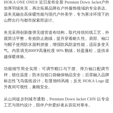
HOKA ONE ONE® 近日发布全新 Premium Down Jacket户外
加厚羽绒夹克，再次拓展品牌在户外服饰领域的专业表达。
该夹克融合高保暖性能与现代户外美学，专为寒冷环境下的
山野出行与都市探索而设计。
夹克采用创新微弹无缝管道布结构，取代传统绗线工艺，外
观简洁平整，有效防止跑绒，提升穿着耐久性。肩部、袖口
与帽子使用防水面料拼接，增强防风防泼性能，适应多变天
气。内里填充800FP高蓬松度 90% 鹅绒，轻盈蓬松，提供卓
越保暖体验。
功能细节周全实用：可调节帽口与下摆、弹力袖口配调节
袢，锁住温度；防水拉链口袋确保物品安全；后背融入品牌
标志性飞鸟弧线设计，彰显独特风格；反光 HOKA Logo 提
升夜间可视性，兼顾安全。
从山间徒步到城市通勤，Premium Down Jacket CHN 以专业
工艺与简约设计，陪伴户外爱好者从容应对寒冬。