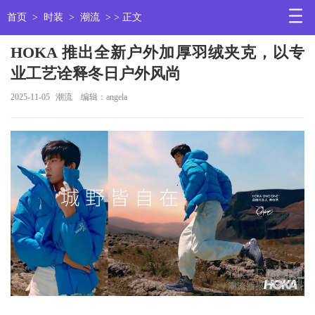
首页
>
时装
>
潮流
> > 正文
HOKA 推出全新户外加厚羽绒夹克，以专
业工艺诠释冬日户外风尚
2025-11-05
潮流
编辑：angela