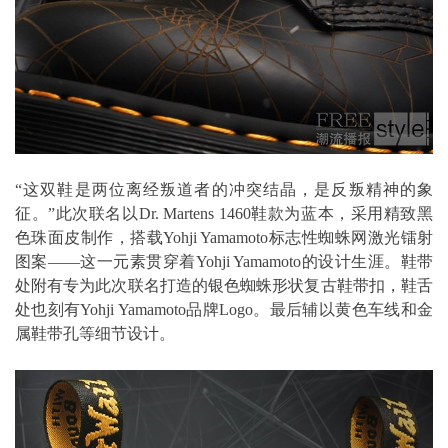
“这双鞋是两位离经叛道者的冲突结晶，是反叛精神的象
征。”此次联名以Dr. Martens 1460鞋款为蓝本，采用精致黑
色珠面皮制作，搭载Yohji Yamamoto标志性蜘蛛网激光镭射
图案——这一元素贯穿着Yohji Yamamoto的设计生涯。鞋带
处附有专为此次联名打造的银色蜘蛛形状复古鞋带扣，鞋舌
处也刻有Yohji Yamamoto品牌Logo。最后辅以黄色车线和金
属鞋带孔等细节设计。