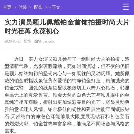
首页
>
时装
>
配饰
> > 正文
实力演员颖儿佩戴铂金首饰拍摄时尚大片
时光荏苒 永葆初心
2020-05-23
配饰
编辑：angela
近日，实力女演员颖儿参与了一组时尚大片的拍摄，造
型清新气质，光影斑驳流动，宛如时间流逝，但不变的仍旧
是颖儿始终如初的坚韧内心与一如既往的灵动闪耀。她所佩
戴的铂金戒指以象征隽永爱情的纯净铂金打造，精细抛光的
铂金戒臂，圆弧的线条搭配以极致切工八箭八心钻石，彰显
至高无上的真爱誓言。铂金天然的白色光芒与颖儿眼中的至
真纯净相互辉映，折射出更加炫彩夺目的光芒，尽显灵动典
雅的意式迷人风情。铂金极佳的韧性和延展性能牢固镶嵌钻
石,天然纯白的净澈色泽能够最大限度展现钻石和各色宝石
的熠熠火彩。铂金首饰丰富多样，能满足不同场合与风格的
需求。