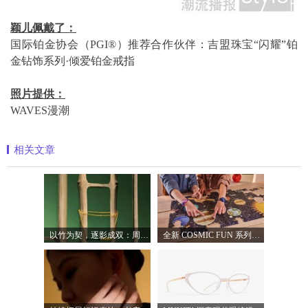
颖儿佩戴了：
国际铂金协会（PGI®）推荐合作伙伴：吉盟珠宝“闪耀”铂
金钻饰系列·倾爱铂金戒指
照片提供：
WAVES漫潮
相关文章
以竹为契，逐影成双：周生生发布文化祝
全新 COSMIC FUN 系列，让整个宇宙尽在腕间