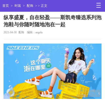
首页
>
时装
>
配饰
> > 正文
纵享盛夏，自在轻盈——斯凯奇臻选系列泡
泡鞋与你随时随地泡在一起
2021-04-30
配饰
编辑：angela