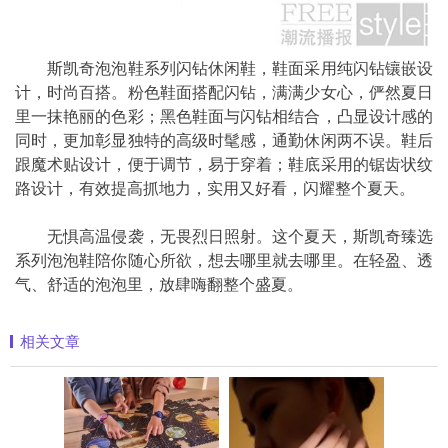
斯凯奇泡泡鞋系列闪钻休闲鞋，鞋面采用纯闪钻镶嵌设
计，时尚百搭。粉色鞋面搭配闪钻，满满少女心，俨然夏日
里一抹艳丽的色彩；黑色鞋面与闪钻相结合，凸显设计感的
同时，更加彰显独特的高级时髦感，通勤休闲两不误。鞋后
跟魔术贴设计，便于调节，易于穿着；鞋底采用的锯齿状纹
路设计，有效提高抓地力，实用又好看，闪耀整个夏天。
无惧高温侵袭，无畏烈日照射。这个夏天，斯凯奇臻选
系列泡泡鞋陪你随心所欲，想去哪里就去哪里。在轻盈、透
气、舒适的泡泡里，放肆嗨翻整个盛夏。
相关文章