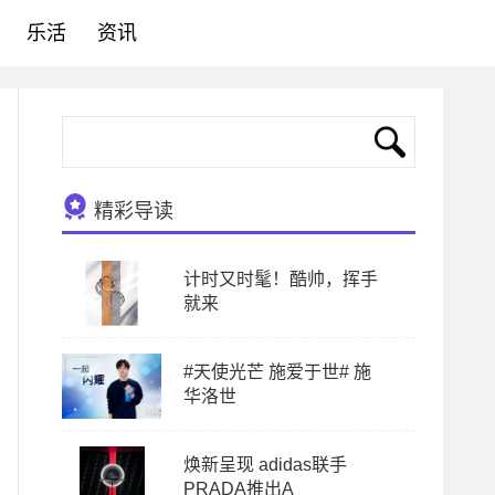
乐活
资讯
精彩导读
计时又时髦！酷帅，挥手
就来
#天使光芒 施爱于世# 施
华洛世
焕新呈现 adidas联手
PRADA推出A