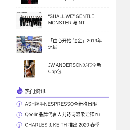
“SHALL WE” GENTLE
MONSTER 与INT
「由心开始·铂金」2019年
巡展
JW ANDERSON发布全新
Cap包
热门资讯
ASH携手NESPRESSO全新推出限
定系列--RE/ASH yourself w
Qeelin品牌代言人刘诗诗温柔诠释Yu
Yi七夕系列
CHARLES & KEITH 推出 2020 春季