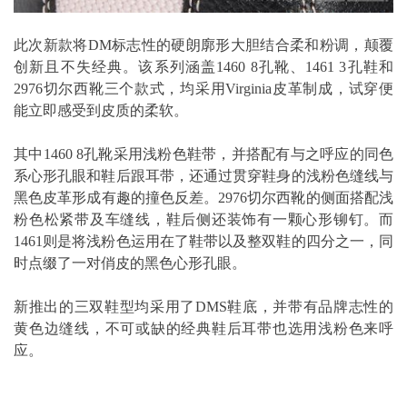
此次新款将DM标志性的硬朗廓形大胆结合柔和粉调，颠覆
创新且不失经典。该系列涵盖1460 8孔靴、1461 3孔鞋和
2976切尔西靴三个款式，均采用Virginia皮革制成，试穿便
能立即感受到皮质的柔软。
其中1460 8孔靴采用浅粉色鞋带，并搭配有与之呼应的同色
系心形孔眼和鞋后跟耳带，还通过贯穿鞋身的浅粉色缝线与
黑色皮革形成有趣的撞色反差。2976切尔西靴的侧面搭配浅
粉色松紧带及车缝线，鞋后侧还装饰有一颗心形铆钉。而
1461则是将浅粉色运用在了鞋带以及整双鞋的四分之一，同
时点缀了一对俏皮的黑色心形孔眼。
新推出的三双鞋型均采用了DMS鞋底，并带有品牌志性的
黄色边缝线，不可或缺的经典鞋后耳带也选用浅粉色来呼
应。