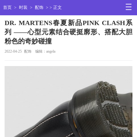
首页
>
时装
>
配饰
> > 正文
DR. MARTENS春夏新品PINK CLASH系
列 ——心型元素结合硬挺廓形、搭配大胆
粉色的奇妙碰撞
2022-04-25
配饰
编辑：angela