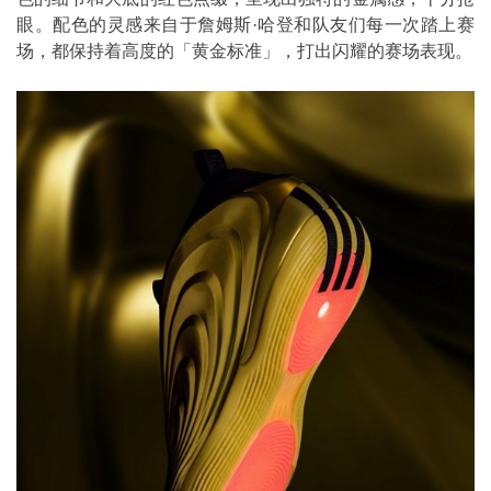
眼。配色的灵感来自于詹姆斯·哈登和队友们每一次踏上赛
场，都保持着高度的「黄金标准」，打出闪耀的赛场表现。