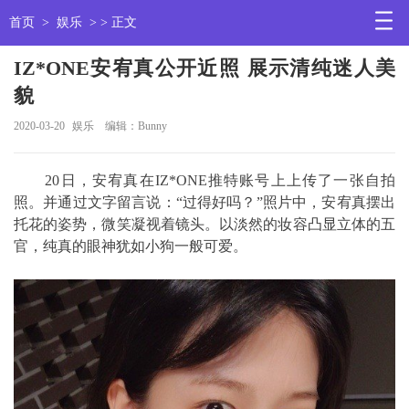
首页
>
娱乐
> > 正文
IZ*ONE安宥真公开近照 展示清纯迷人美
貌
2020-03-20
娱乐
编辑：Bunny
20日，安宥真在IZ*ONE推特账号上上传了一张自拍
照。并通过文字留言说：“过得好吗？”照片中，安宥真摆出
托花的姿势，微笑凝视着镜头。以淡然的妆容凸显立体的五
官，纯真的眼神犹如小狗一般可爱。