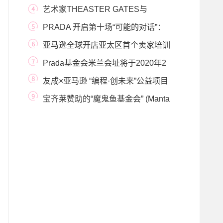
上对谈系列，探讨
艺术家THEASTER GATES与
PRADA集团宣布 多切斯特工业设
PRADA 开启第十场“可能的对话”：
创造我们的可
亚马逊全球开店亚太区首个卖家培训
中心落户杭
Prada基金会米兰会址将于2020年2
月21日至7月27日呈
友成×亚马逊 “编程·创未来”公益项目
正式启动
宝齐莱赞助的“魔鬼鱼基金会” (Manta
Trust) 取得