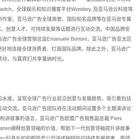
ch，全球娱乐和知识播客平台Wondery, 及亚马逊云科技等
书作家、亚马逊广告全球高管、国际知名品牌等在亚马逊专属
、多元化、创意人才、可持续发展等话题进行互动交流。中国品牌安
全球营销总监Emanuele Borroni，亚马逊广告亚太区
故事更好地连接全球消费者、打造国际品牌。除此之外，亚马逊广
活动，与嘉宾们共享戛纳时光。
沿水准，呈现全球广告行业前沿创意与发展趋势，吸引着包括
互动交流。亚马逊广告团队将在活动期间设置多个主题演讲论
解构讲故事的语言，亚马逊广告欧盟广告销售副总裁 Piers
any R. Warren阐释创意领袖的价值、帮助下一代创意领袖提升讲故事
 Video 纪录片如何帮助其公司讲述独特的可持续发展故事，带领