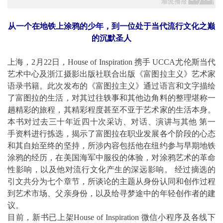
从一个在地铁上涂鸦的少年，到一位处于当代流行文化之巅
的沉默圣人
上海，2月22日，House of Inspiration 携手 UCCA尤伦斯当代
艺术中心及浙江摄影出版社联合出版《富图拉主义》艺术家
语录书籍。此次发布的《富图拉主义》通过语言和文字描绘
了富图拉的生活，对其过往轶事和其他边角料的整理堪称一
趟精彩的旅程，其精彩程度甚至不亚于艺术家的生活本身。
本书对过去三十年近四十次采访、对话、演讲与其他 第一
手资料进行拣选，揭示了富图拉在职业发展各个阶段的心态
和其自始至终的坚持，所涉内容包括他在纽约参与早期地铁
涂鸦的经历，在美国海军中服役的体验，对涂鸦艺术的革命
性影响，以及他对流行文化产生的深远影响。 经过摘选的
引文共分为七个章节，所谈论的主题从身份认同和创作过程
到艺术市场、父亲身份，以及给寻梦途中的年轻创作者的建
议。
目前，新书已上架House of Inspiration 微信小程序及各线下