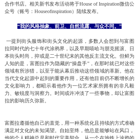
合作书店。相关新书发布活动将于House of Inspiration微信公
众号（账号：Houseofinspiration）陆续发布。
“
我的风格抽象、前卫、自然流露、与众不同。
”
一提到街头服饰和街头文化的起源，多数人会想到与富图
拉同时代的七十年代涂鸦界，以及早期嘻哈与朋克摇滚、日
本街头时尚，抑或是二十世纪末的其他反主流文化。但鲜为
人知的是，富图拉作为隐藏的“操盘手”，在那时就已对这些
领域有所涉猎，以至于能从幕后推动这些领域的革新。他在
当代文化起源中起到的重要作用，还有他目前仍不断增长的
文化影响力，都昭示着他作为一位艺术家所拥有的非凡毅
力、敏锐度与洞察力。时间或许冲淡了一些事物，却让富图
拉的影响历久弥新。
富图拉遵循他自己的直觉，用一种系统化且持续的方式准确
满足对文化的未知渴望。自始至终，他总是能够站在风口，
他的个人精神总是和时代完美契合。从一个在地铁上涂鸦的