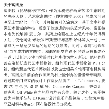
关于富图拉
富图拉（伦纳德·麦古尔）作为涂鸦进驻画廊艺术生态时期
的先驱人物，艺术家富图拉（即富图拉 2000）的成名可追
溯至上世纪七十年代，其将抽象引入涂鸦这一基于文字的视
觉艺术领域的举措，奠定了他激进的街头艺术风格。富图拉
本名为伦纳德·麦古尔，其架上绘画在上世纪八十年代博得
关注，使他同让·米歇尔·巴斯奎特与基斯·哈林等人一起，一
举成为一场意义深远的运动的领导者。同时，跟随“地铁学
派”自学成才的富图拉，和他的朋友唐迪·怀特以及拉梅尔齐
一道，以其进步性与紧跟时代的步伐为世人所识。他的作品
曾在洛杉矶当代艺术博物馆、纽约现代艺术博物馆 P.S.1 分
馆、纽约新当代艺术博物馆以及波士顿美术馆等著名机构展
出。富图拉目前的合作画廊为村上隆创办的怪怪奇奇画廊。
通过其专门成立的设计工作室及品牌 Futura Laboratories，麦
古 尔 与 包 括 路 易 威 登、Comme des Garçons、香奈儿、
耐克和 Off-White 在内的品牌均有合作。除此之外，富图拉
曾为冲撞乐队与 DJ Krush 设计音乐产品包装，也曾为卢佩·
菲亚斯科与弗吉尔·阿布洛设计演出视效。