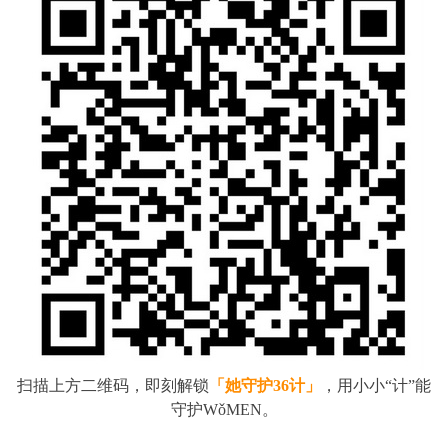
扫描上方二维码，即刻解锁
「她守护
36
计」
，用小小“计”能
守护WǒMEN。