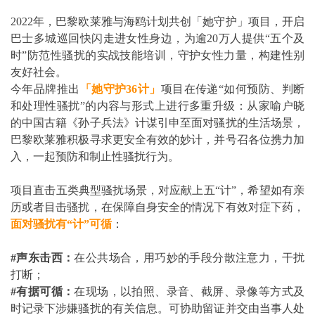
2022年，巴黎欧莱雅与海鸥计划共创「她守护」项目，开启
巴士多城巡回快闪走进女性身边，为逾20万人提供“五个及
时”防范性骚扰的实战技能培训，守护女性力量，构建性别
友好社会。
今年品牌推出
「她守护
36
计」
项目在传递“如何预防、判断
和处理性骚扰”的内容与形式上进行多重升级：从家喻户晓
的中国古籍《孙子兵法》计谋引申至面对骚扰的生活场景，
巴黎欧莱雅积极寻求更安全有效的妙计，并号召各位携力加
入，一起预防和制止性骚扰行为。
项目直击五类典型骚扰场景，对应献上五“计”，希望如有亲
历或者目击骚扰，在保障自身安全的情况下有效对症下药，
面对骚扰有
“
计
”
可循
：
#
声东击西：
在公共场合，用巧妙的手段分散注意力，干扰
打断；
#
有据可循：
在现场，以拍照、录音、截屏、录像等方式及
时记录下涉嫌骚扰的有关信息。可协助留证并交由当事人处