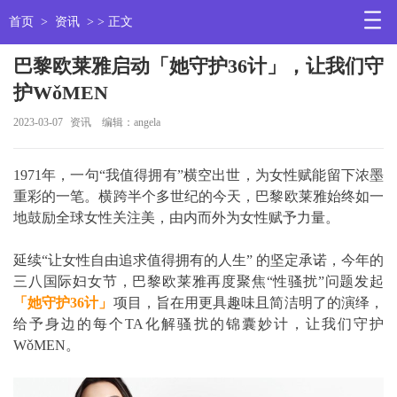
首页
>
资讯
> > 正文
巴黎欧莱雅启动「她守护36计」，让我们守
护WǒMEN
2023-03-07
资讯
编辑：angela
1971年，一句“我值得拥有”横空出世，为女性赋能留下浓墨
重彩的一笔。横跨半个多世纪的今天，巴黎欧莱雅始终如一
地鼓励全球女性关注美，由内而外为女性赋予力量。
延续“让女性自由追求值得拥有的人生” 的坚定承诺，今年的
三八国际妇女节，巴黎欧莱雅再度聚焦“性骚扰”问题发起
「她守护
36
计」
项目，旨在用更具趣味且简洁明了的演绎，
给予身边的每个TA化解骚扰的锦囊妙计，让我们守护
WǒMEN。