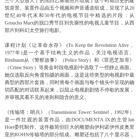
三个大型放大了的黑白乙烯基照片组成了这个时期历史的建
筑背景。装置作品由五个视频和声音通道组成，呈现了从20
世纪40年代末和50年代的电视节目中精选的片段：从
Groucho Marx的脱口秀节目到先驱性的电视儿童节目，从西
部片到科幻太空旅行电影。
课程计划《让革命永存》 (To Keep the Revolution Alive，
1977年)是一个基于结构主义的作品，关注电视语言。
Birnbaum从《警察故事》（Police Story）和《罪恶芝加哥》
（Crime Story）等黄金时段电视剧中选取了一些静止画面。
她仅选取反向角度拍摄的画面，这是这些类型的电视剧中最
典型的西部片套路，同时将每个画面与每个镜头中呈现的确
切匹配的对话联系起来，以阻止电视剧剧情不停歇的发展，
并审视其看不见的准则和隐含的意义。
《传输塔：哨兵》（Transmission Tower: Sentinel，1992年）
是一件壮观的装置作品，由DOCUMENTA IX的主管Jan
Hoet委托制作。这件极简但巨大的雕塑由伊利诺伊州皮奥里
亚的ROHN传输塔的部分组成。雕塑还包括了八个显示器，