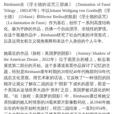
Birnbaum在《浮士德的诅咒三部曲》（Damnation of Faust
Trilogy，1983-87年）中以Johann Wolfgang von Goethe的《浮
士德》（Urfaust）和Hector Berlioz的歌剧《浮士德的诅咒》
（La damnation de Faust）作为基石，创作了一系列高度结构
化、极为平静的作品，仿佛一个自由漂浮、非线性的梦境。
在这个视频作品中，Birnbaum研究了社会约束的冲突形式，
以及运用女权主义视角阐释和表达个人身份的个人斗争。
她最近的作品《旅程：美国梦的阴影》（Journey: Shadow of
the American Dream，2022年）位于观景台的楼上，标志着
展览第二部分的开始。这个多通道装置作品探讨了记忆的主
题，特别是Birnbaum童年时期的20世纪40年代晚期到50年代
战后文化景观。用艺术家的话说，它反映了“一种强烈的回
顾并让观众了解在二战的这个‘阴影’下成长的愿望，那是一
个美国从这场世界大战中‘胜利’之后，美国梦被武器化的时
期。”在《旅程：美国梦的阴影》中，Birnbaum通过将她父
亲拍摄的她儿时情形的16毫米胶片影像数码化，从1946年她
出生的年份开始时光旅行，经历二战结束，一直到1954年。