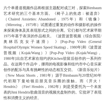
六个单通道视频作品将根据主题配对成三对，探索Birnbaum
艺术研究的三个基本方面。《椅子上的焦虑：被遗弃》
（Chaired Anxieties: Abandoned，1975年）和《镜像》
（Mirroring，1975年）试图通过重复的动作和摄影机的操作
来探索身体及其表现形式之间的分离。它们都与艺术家早期
1975年基于表演的作品相关。《波普波普视频（综合医院/
奥林匹克女子速滑） 》[Pop-Pop Video (General
Hospital/Olympic Women Speed Skating)，1980年]和《波普波
普视频（Kojak/Wang）》[Pop-Pop Video (Kojak/Wang)，
1980年]出自艺术家在纽约的Kitchen驻留后创作的一系列作
品。在这两个作品中，挪用的电视影像和纽约市中心音乐家
创作的配乐与具有挑衅性的动态相互交切。《新音乐短片》
（New Music Shorts，1981年）源于Birnbaum与20世纪80年
代初期下曼哈顿后朋克音乐圈的接触。而《开火！
Hendrix》（Fire! Hendrix，1982年）则是受委托为一个未发
表的Jimi Hendrix歌曲混音的视频光盘制作的。它批评了表现
性和消费主义的经济。