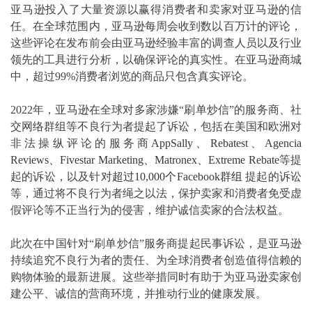
亚马逊投入了大量资源以赢得消费者和卖家对亚马逊的信
任。在全球范围内，亚马逊每周会收到数以百万计的评论，
这些评论在发布前会由亚马逊经验丰富的调查人员以及行业
领先的工具进行分析，以确保评论的真实性。在亚马逊商城
中，超过99%消费者浏览的商品只包含真实评论。
2022年，亚马逊在全球对多家涉嫌“刷单炒信”的服务商、社
交网络群组等不良行为者提起了诉讼，包括在美国和欧洲对
非法操纵评论的服务商
A
ppSally、
R
ebatest
、
A
gencia
Reviews
、
F
ivestar Marketing、
M
atronex、
E
xtreme Rebate
等提
起的诉讼，以及针对
超过
1
0,000个
F
acebook群组
提起的诉讼
等，通过将不良行为者绳之以法，保护卖家和消费者免受虚
假评论等不正当行为的侵害，维护诚信卖家的合法权益。
此次在中国针对“刷单炒信”服务商提起民事诉讼，是亚马逊
持续追究不良行为者的责任、为全球消费者创造值得信赖的
购物体验的最新进展。这些举措同时有助于为亚马逊卖家创
建公平、诚信的营商环境，并推动行业的健康发展。