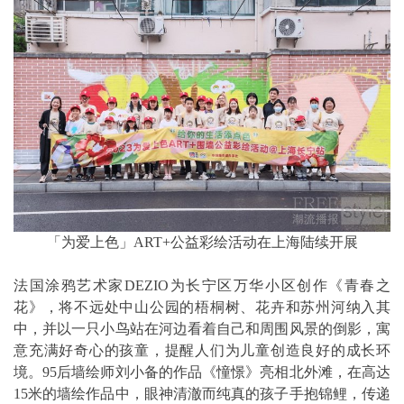
「为爱上色」ART+公益彩绘活动在上海陆续开展
法国涂鸦艺术家DEZIO为长宁区万华小区创作《青春之
花》，将不远处中山公园的梧桐树、花卉和苏州河纳入其
中，并以一只小鸟站在河边看着自己和周围风景的倒影，寓
意充满好奇心的孩童，提醒人们为儿童创造良好的成长环
境。95后墙绘师刘小备的作品《憧憬》亮相北外滩，在高达
15米的墙绘作品中，眼神清澈而纯真的孩子手抱锦鲤，传递