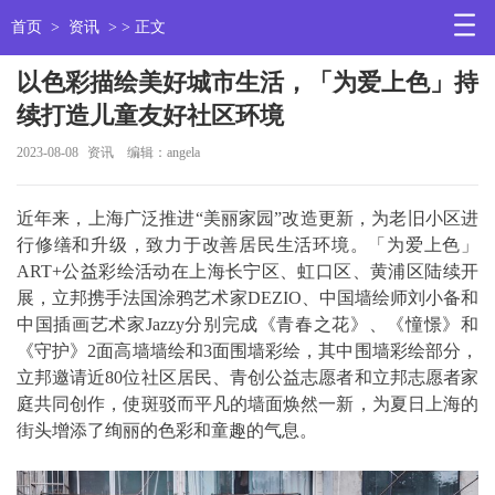
首页
>
资讯
> > 正文
以色彩描绘美好城市生活，「为爱上色」持
续打造儿童友好社区环境
2023-08-08
资讯
编辑：angela
近年来，上海广泛推进“美丽家园”改造更新，为老旧小区进
行修缮和升级，致力于改善居民生活环境。「为爱上色」
ART+公益彩绘活动在上海长宁区、虹口区、黄浦区陆续开
展，立邦携手法国涂鸦艺术家DEZIO、中国墙绘师刘小备和
中国插画艺术家Jazzy分别完成《青春之花》、《憧憬》和
《守护》2面高墙墙绘和3面围墙彩绘，其中围墙彩绘部分，
立邦邀请近80位社区居民、青创公益志愿者和立邦志愿者家
庭共同创作，使斑驳而平凡的墙面焕然一新，为夏日上海的
街头增添了绚丽的色彩和童趣的气息。