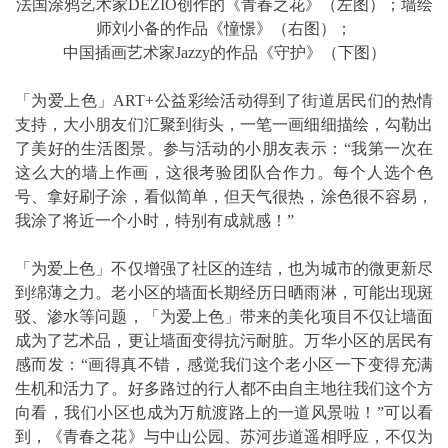
法国涂鸦艺术家DEZIO创作的《青春之花》（左图）；墙绘
师刘小备的作品《憧憬》（右图）；
中国插画艺术家Jazzy的作品《守护》（下图）
「为爱上色」ART+公益彩绘活动得到了街道居民们的热情
支持，大小朋友们汇聚到街头，一笔一画细细描绘，勾勒出
了美好的生活图景。参与活动的小朋友表示：“我第一次在
这么大的墙上作画，这很考验团队合作力。每个人选个色
号、拿好刷子涂，看似简单，但天气很热，涂色很不容易，
我涂了将近一个小时，特别有成就感！”
「为爱上色」不仅增强了社区的连结，也为城市的微更新尽
到绵薄之力。老小区的墙面长期经历日晒雨淋，可能出现斑
驳、渗水等问题，「为爱上色」带来的美化项目不仅让墙面
成为了艺术品，更让墙面变得抗污耐脏。万华小区的居民有
感而发：“画得真不错，感觉我们这个老小区一下变得充满
生机和活力了。好多路过的行人都不由自主地往我们这个方
向看，我们小区也成为万航渡路上的一道风景啦！”可以看
到，《青春之花》与中山公园、苏河步道遥相呼应，不仅为